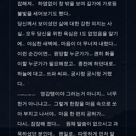
잡해져.. 하염없이 창 밖을 보며 길가에 가로등
불빛을 세어보기도 했다..
당신께서 보이셨던 삶에 대한 강한 의지는 사
실.. 모두 당신을 위한 욕심은 1도 없었음을 알기
에.. 야심한 새벽에.. 마음이 더 무너져 내렸다...
이런 순간이면... 원망할 누군가가... 괜히 화풀
이할 누군가가 필요해졌고.. 종전에 하던대로..
하늘에 대고.. 쓰파 씨파.. 궁시렁 궁시렁 거렸
다..
..ㅡ,.ㅡ... 영감탱이야 그러는거 아니지... 너무
한거 아니냐고... 그렇게 한참을 마음 속으로 쏘
아 부치고 나서야.. 마음 한 편의 공허가...
다시.. 잠잠해 졌다... 원체 말씀이 없으시고 과
묵하셨던 분인데.. 왠일로.. 따뜻하게 먼저 말