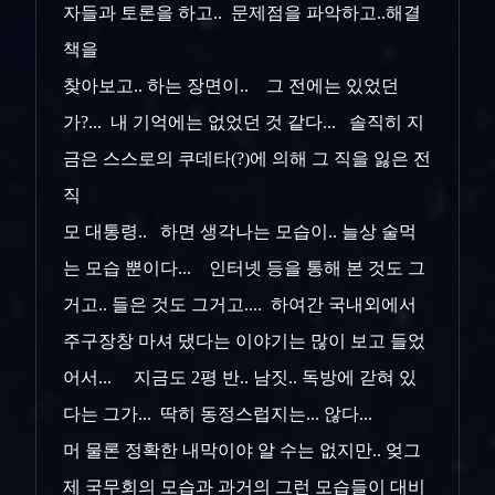
자들과 토론을 하고.. 문제점을 파악하고..해결
책을
찾아보고.. 하는 장면이.. 그 전에는 있었던
가?... 내 기억에는 없었던 것 같다... 솔직히 지
금은 스스로의 쿠데타(?)에 의해 그 직을 잃은 전
직
모 대통령.. 하면 생각나는 모습이.. 늘상 술먹
는 모습 뿐이다... 인터넷 등을 통해 본 것도 그
거고.. 들은 것도 그거고.... 하여간 국내외에서
주구장창 마셔 댔다는 이야기는 많이 보고 들었
어서... 지금도 2평 반.. 남짓.. 독방에 갇혀 있
다는 그가... 딱히 동정스럽지는... 않다...
머 물론 정확한 내막이야 알 수는 없지만.. 엊그
제 국무회의 모습과 과거의 그런 모습들이 대비