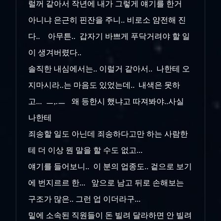
럴꺼 같아서 작년에 내가 그렇게 얘기를 한거
아니냐 은근히 핀잔을 주니.. 비로소 얌전해 진
다.. 아무튼.. 갑자기 바쁘게 푸닥거려야 할 일
이 생겨버렸다..
솔직한 내심에서는.. 이럴거 같아서.. 나한테 오
지마시라..는 마음도 있었는데.. 내색은 못하
고... ㅡ,.ㅡ 왜 등한시 했냐고 따져봐야..사실
나한테
죄송할 일도 아닌데 죄송하다고만 하는 사람한
테 더 이상 뭔 말을 할 수도 없고...
얘기를 들어보니.. 이 분의 업종도.. 겉으로 보기
에 번지르르 한... 앞으로 남고 뒤로 손해보는
구조가 많은.. 그런 업 이더라구...
밑에 소속된 직원들이 돈 빌려 달라하면 안 빌려