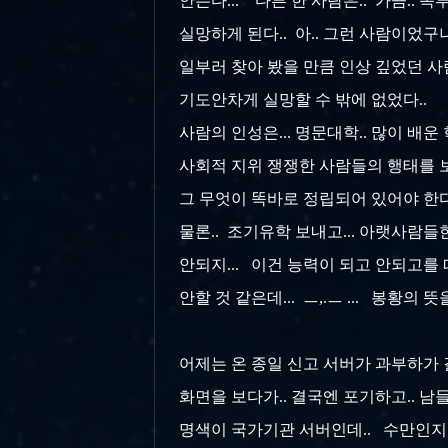
안든다... 다른 한 사람은.. 가끔..
실망하게 된다.. 아.. 그런 사람이었구나
일부러 찾아 봤을 만큼 인상 깊었던 사람
기도안차게 실망할 수 밖에 없었다..
사람의 인성은... 명문대학.. 많이 배운
사회적 지위 쟁쟁한 사람들의 행태를 보
그 무엇이 똑바로 정립되어 있어야 한다고
물론.. 조기유학 보내고... 아랫사람들한
안되지... 이건 능력이 되고 안되고를
안할 것 같은데... ㅡ,.ㅡ ... 봉황의 뜻
어제는 온 종일 신고 서버가 과부하가 걸
화면을 보다가.. 결국엔 포기하고.. 남
명색이 국가기관 서버인데.. 수만인지..