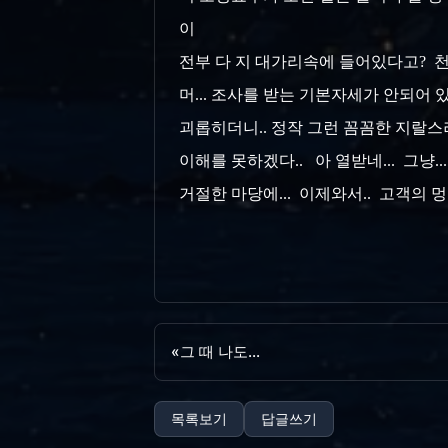
이
전부 다 지 대가리속에 들어있다고? 천만의
머... 조사를 받는 기본자세가 안되어 
괴롭히더니.. 정작 그런 꼼꼼한 지랄스러
이해를 못하겠다.. 아 열받네... 그냥
거절한 마당에... 이제와서.. 고객의 멍청
«
그 때 나도...
목록보기
답글쓰기