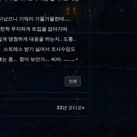
지났으니 기억이 가물가물한데.....
 꼼꼼한척 무지하게 트집을 잡아가며
게 댕청하게 대응을 하는지.. 도통..
다.. 스트레스 받기 싫어서 조사수임도
... 찾아 보던가.... 씨바. ㅡ,.ㅡ+
인쇄
32년 오디오
»