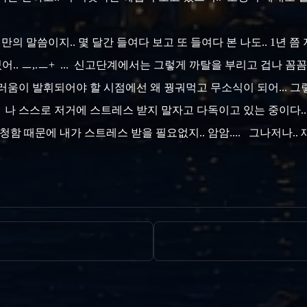
 말씀이지.. 몇 달간 들여다 보고 또 들여다 본 나도.. 1년 쯤 
있어.. ㅡ,.ㅡ+ ... 신고단계에서는 그렇게 까탈을 부리고 겁나
움이 발휘되어야 할 시점에선 왜 꿩궈먹고 무소식이 되어... 그렇
... 나 스스로 저거에 스트레스 받지 말자고 다독이고 있는 중이
함 때문에 내가 스트레스 받을 필요없지.. 암암.... 그나저나.. 쟤는 좀