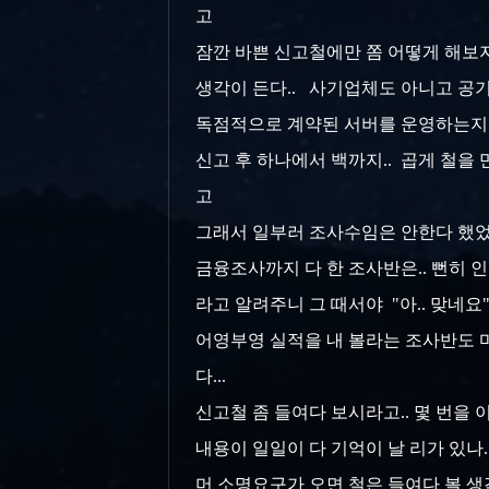
고
잠깐 바쁜 신고철에만 쫌 어떻게 해보지 
생각이 든다.. 사기업체도 아니고 공기
독점적으로 계약된 서버를 운영하는지...는
신고 후 하나에서 백까지.. 곱게 철을 
고
그래서 일부러 조사수임은 안한다 했었는데.
금융조사까지 다 한 조사반은.. 뻔히 인출
라고 알려주니 그 때서야 "아.. 맞네요"
어영부영 실적을 내 볼라는 조사반도 마
다...
신고철 좀 들여다 보시라고.. 몇 번을 이
내용이 일일이 다 기억이 날 리가 있나
머 소명요구가 오면 철은 들여다 볼 생각은