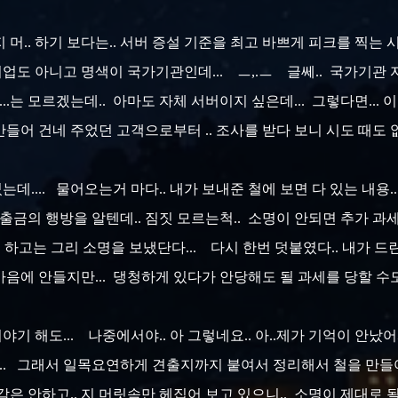
머.. 하기 보다는.. 서버 증설 기준을 최고 바쁘게 피크를 찍는 
업도 아니고 명색이 국가기관인데... ㅡ,.ㅡ 글쎄.. 국가기관 자
 모르겠는데.. 아마도 자체 서버이지 싶은데... 그렇다면... 이런
만들어 건네 주었던 고객으로부터 .. 조사를 받다 보니 시도 때도 
... 물어오는거 마다.. 내가 보내준 철에 보면 다 있는 내용.. 
금의 행방을 알텐데.. 짐짓 모르는척.. 소명이 안되면 추가 과세 한다
 하고는 그리 소명을 보냈단다... 다시 한번 덧붙였다.. 내가 드린
음에 안들지만... 댕청하게 있다가 안당해도 될 과세를 당할 수
야기 해도... 나중에서야.. 아 그렇네요.. 아..제가 기억이 안났어
... 그래서 일목요연하게 견출지까지 붙여서 정리해서 철을 만들어
 안하고.. 지 머릿속만 헤집어 보고 있으니.. 소명이 제대로 될 리