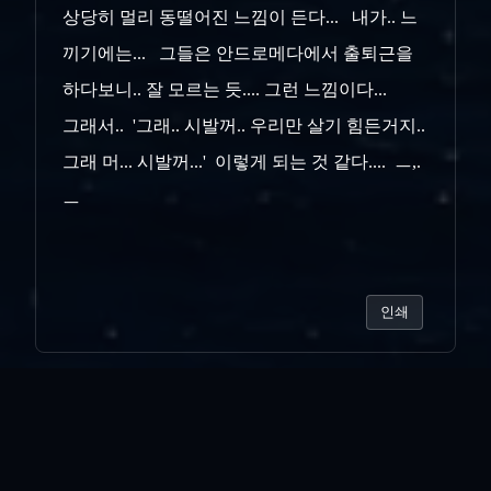
상당히 멀리
동떨어진 느낌이 든다... 내가.. 느
끼기에는... 그들은 안드로메다에서 출퇴근을
하다보니.. 잘 모르는 듯.... 그런 느낌이다...
그래서.. '그래.. 시발꺼.. 우리만 살기 힘든거지..
그래 머... 시발꺼...' 이렇게 되는 것 같다.... ㅡ,.
ㅡ
인쇄
«
케.데.헌.
별일 다 있었지..머...
»