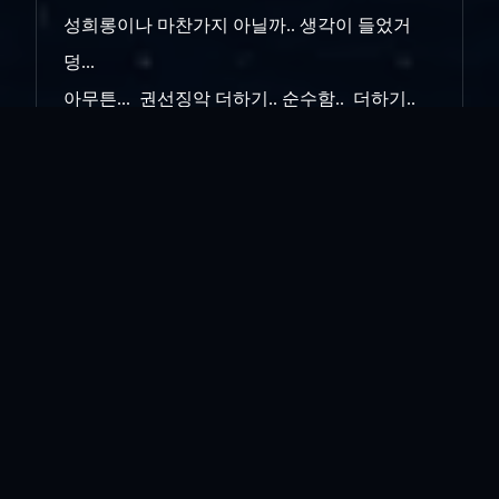
성희롱이나 마찬가지 아닐까.. 생각이 들었거
덩...
아무튼... 권선징악 더하기.. 순수함.. 더하기..
해맑음. 그대로인 케.데.헌을 보고.. 그래 머.. 이
런건 양질의 컨텐츠가 맞지.. 교육적이기도 하
고...
그렇게 공감을 하게 되었다.. 극 중 진우의 모
습이 차은우를 모델로 한거라는데 아무튼 진우
의 모습을 보고.. 남자다움은 거칠고 쌍스러운
터프함에 있지 않다는... 진정한 매너와 용기에
있다는 것을 이 애니를 보는 많은 미래의 꿈나무
들이 보고 느꼈으면 좋겠다.. 팔뚝까지 문신으
로