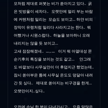
모처럼 제대로 퍼붓는 비가 쏟아지고 있다.. 굵
은 빗방울이 세차다.. 오랫만에 멀리 부는 바람
에 커텐처럼 밀리는 모습도 보이고... 하얀 비의
장막이 유령처럼 밀리다 사라지고는 한다.. 뭐
어쨌거나 시원스럽다.. 하늘을 보아하니 오래
내리지는 않을 듯 보이고...
고새 잠잠해졌네.. ㅡ,.ㅡ 이거 뭐 아열대성 몬
순기후의 특징을 보이는 것도 같고... 안그래
도 바깥보다 사무실안이 더 후덥지근 했었는데..
잠시 쏟아부은 틈에 사무실 온도도 덩달아 내려
간 듯 싶다.. 제대로 쏟아지는 비구경을 한게...
오랫만이지..싶다..
오전에 손님 한 분이 다녀가시고.. 요즘 말많은