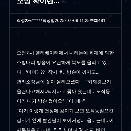
소방 싸이렌...
작성자
vi*****
작성일
2025-07-09 11:25
조회
491
오전 8시 엘리베이터에서 내리는데 화재에 의한
소방대피 방송이 요란하게 복도를 울리고 있
다.. '머여?..??' 잠시 후.. 방송이 꺼지고...
관리소장님이 쫓아 올라오셨다.. "화재경보기
울린다고해서..택시타고 쫓아 왔는데.. 오작동
이라 내가 방송 껐어요" "아..네~"
"여기 이렇게 천장에 감지기 보면 오작동일으킨
감지기 옆에 빨간불이 보이거덩... 음.. 근데.. 이
사무실은 아니네..." 하시더니 몇 년 째 비어