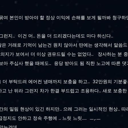
묶여 본인이 받아야 할 정상 이익에 손해를 보게 될까봐 청구
런지.. 이건 머.. 돈을 더 드리겠다는데도 마다 하신다..
않은 거래로 기억이 남는건 원치 않아서 딴에는 생각해서 말씀드린
의지가 보여서 더 이상 권유드릴 수는 없었다.. 장사하는 분 중에.
보아 주십사 했을 때에도.. 응당 받아도 됨 직한 노고에 따른 
 더 부탁드려 에어컨 냉매까지 보충을 하고.. 32만원의 기분좋은
 난 뒤라 그런지 차가 한결 부드럽고 조용하다.. 새로 보충한 
의 밀림 현상이 있긴 하지만.. 으레 그러는 일시적인 현상.. 
지도 안하고 정속 주행에 .. 느릿 느릿.... ㅡ,.ㅡ
맞는건데...