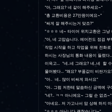
"아, 그래요? 네 같이 해주세요~"
"총 교환비용은 27만원이에요~"
"싸게 잘 해주시는거 맞죠?"
"ㅎㅎㅎ 네~ 타이어 위치교환은 그냥
"아, 네 고맙습니다. 에어컨도 점검 
작업 시작을 하고 작업을 위해 전화로
하시는 사장님의 통화 내용이 들렸다..
이윽고... "네..네 그래요? 네..네 할
물어봤다... "왜요? 부품값이 비싼가요?
"아.. 네.. 많이 비싸게 와서요"
"아.. 그럼 저한테 말씀하신 금액에 
"네?.. ㅋㅋ 아니에요~ 그럴 순 없죠~"
"아녜요.. 저 가고나서 맘 상해 하지
"ㅎㅎㅎ 아닙니다 괜찮습니다~"