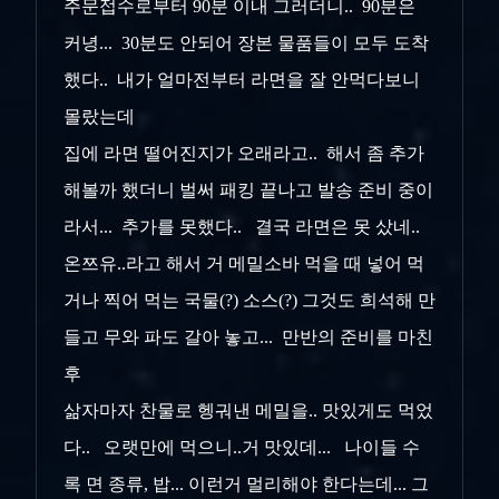
주문접수로부터 90분 이내 그러더니.. 90분은
커녕... 30분도 안되어 장본 물품들이 모두 도착
했다.. 내가 얼마전부터 라면을 잘 안먹다보니
몰랐는데
집에 라면 떨어진지가 오래라고.. 해서 좀 추가
해볼까 했더니 벌써 패킹 끝나고 발송 준비 중이
라서... 추가를 못했다.. 결국 라면은 못 샀네..
온쯔유..라고 해서 거 메밀소바 먹을 때 넣어 먹
거나 찍어 먹는 국물(?) 소스(?) 그것도 희석해 만
들고 무와 파도 갈아 놓고... 만반의 준비를 마친
후
삶자마자 찬물로 헹궈낸 메밀을.. 맛있게도 먹었
다.. 오랫만에 먹으니..거 맛있데... 나이들 수
록 면 종류, 밥... 이런거 멀리해야 한다는데... 그