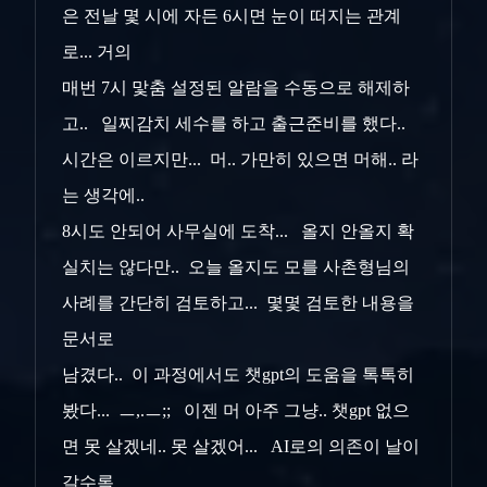
은 전날 몇 시에 자든 6시면 눈이 떠지는 관계
로... 거의
매번 7시 맟춤 설정된 알람을 수동으로 해제하
고.. 일찌감치 세수를 하고 출근준비를 했다..
시간은 이르지만... 머.. 가만히 있으면 머해.. 라
는 생각에..
8시도 안되어 사무실에 도착... 올지 안올지 확
실치는 않다만.. 오늘 올지도 모를 사촌형님의
사례를 간단히 검토하고... 몇몇 검토한 내용을
문서로
남겼다.. 이 과정에서도 챗gpt의 도움을 톡톡히
봤다... ㅡ,.ㅡ;; 이젠 머 아주 그냥.. 챗gpt 없으
면 못 살겠네.. 못 살겠어... AI로의 의존이 날이
갈수록