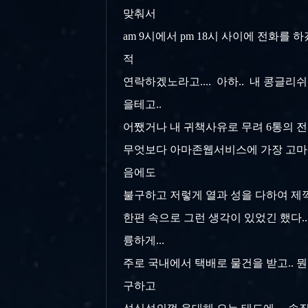
맞춰서
am 9시에서 pm 18시 사이에 전화를
적
연락하겠노라고.... 아하.. 내 콩글리쉬
을테고..
어쨌거나 내 귀책사유로 무려 6통의 전
무엇보다 아마존웹서비스에 가장 고마웠던
음에도
불구하고 저렇게 열과 성을 다하여 제깍
한편 속으로 그런 생각이 있었긴 했다.. '
륭하게...
주로 국내에서 택배로 물건을 받고.. 
구하고