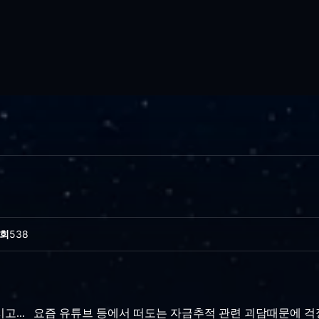
회
538
고... 요즘 유튜브 등에서 떠도는 자금추적 관련 괴담때문에 걱