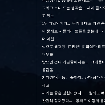
성심성의껏 응대해 오는 태도에... 솔직
그러고 보니 드는 생각은... 세계 굴지
고 있는
1위 기업인지라... 우리네 대로 라면 
내 문제로 지들끼리 토론을 했는데... 
머 이런
식으로 해결됐니? 안됐니? 확실한 피드백을
대우를
받으면 겁나 기분좋아지는... 얘네들이 
응답을
기다린다는 둥.. 끝까지.. 하다 하다 
제고
시키는 좋은 경험이었다... 뭘해도 얘
완전히 잠재웠다... 공짜도 이렇게 챙겨