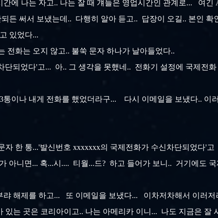
간에 나는 자고.. 나는 잘 때 걔들은 영업시간인 관계로... 여긴 
되든 써서 보냈는데.. 다행히 알아 듣고.. 답장이 오길.. 본인 확
고 있었다...
다리는 전화는 오지 않고.. 불쑥 문자 하나가 날아들었다..
차단되었다'고... 아.. 그 생각을 못했네.. 전화기 설정에 국제전화 
로 3통이나 내게 전화를 했었더라구... 다시 이메일을 보냈다.. 
자 한 통...
'발신번호 xxxxxxx의 국제전화가 수신차단되었다'고 이번
가 아니면... 혹...시.... 티월...드? 하고 들어가 보니.. 거
 부랴 해제를 하고... 또 이메일을 보냈다... 이차저차해서 이러저
가 있는 곳은 코리아이고.. 나는 아메리카 이니... 나도 지금은 잘 