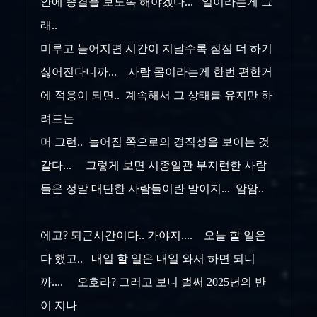
안에 종결을 보도록 해야겠다... 일이라는게 그
래..
미루고 늘어지면 시간이 지날수록 점점 더 하기
싫어진다니까... 사람 몸이라는게 한번 편한거
에 적응이 되면.. 계속해서 그 상태를 유지만 하
려드는
머 그런.. 늘어짐 쪽으로의 경직성을 보이는 것
같다... 그렇게 보면 시종일관 부지런한 사람
들은 정말 대단한 사람들이란 말이지... 암암..
에고? 퇴근시간이다.. 가야지.... 오늘 할 일은
다 했고.. 내일 할 일은 내일 와서 하면 되니
까.... 오호라? 그러고 보니 벌써 2025년의 반
이 지나