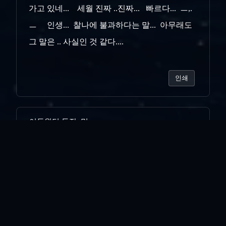
가고 있네... 세월 진짜 ..진짜... 빠르다... ㅡ,.
ㅡ 인생... 찰나에 불과하다는 말... 아무래도
그 말은 .. 사실인 것 같다....
인쇄
«
어두웠던 등잔..밑...
새벽녘 새소리
»
목록보기
답글쓰기
전체 263