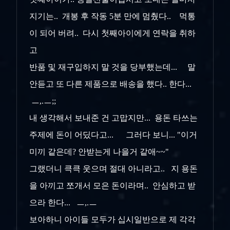
지기는.. 개봉 후 작동 5분 만에 멈췄다.. 먹통
이 되어 버려.. 다시 첫째아이에게 연락을 취하
고
반품 및 재구입하지 말 것을 당부했는데... 말
안듣고 또 다른 제품으로 배송을 했다.. 한다...
ㅡ,.ㅡ;;
내 생각해서 보내준 건 고맙지만... 용돈 타쓰는
주제에 돈이 어딨다고... 그러다 보니... "이거
미끼 같은데? 안받는게 나을거 같애~~"
그랬더니 큭큭 웃으며 절대 아니라고.. 지 용돈
을 아끼고 쪼개서 모은 돈이라며.. 안심하고 받
으라 한다... ㅡ,.ㅡ
보아하니 아이들 모두가 십시일반으로 제 각각