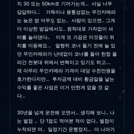
치 30 또는 50km로 기어가는게... 사실 너무
답답하다... 가뜩이나 융통성없는 무인카메라
는 늦은 밤 아무도 없는.. 사람이 있으면.. 그게
더 이상한 밤길에서도.. 원칙대로 가차없이 셔
터를 눌러댄다.. 이게 또 가끔은 이것들이 위
치를 이동해요... 멀쩡히 코너 돌기 전에 늘 있
던 무인카메라가 난데없이 코너를 돌아 한참 올
라간 전봇대 뒤에서 번쩍이고 있기도 하고....
제 아무리 무인카메라 가격이 대당 수천만원을
호가한다지만... 투자금액 대비 황금알을 낳는
수익률 좋은 사업은 이거 만한게 없을 것 같
다...
30년을 넘게 운전해 오면서... 생각해 보니.. 나
는 벌점 .. 단 1점도 먹어본 적이 없다.. 벌점이
누적되면 머.. 일정기간 운행정지... 더 나아가