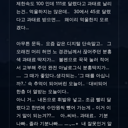
제한속도 100 인데 111로 달렸다고 과태료 날리
는건.. 억울하지는 않은데.. 30에서 45로 달렸
다고 과태료 받으면.... 왜이리 억울한지 모르
겠다...
아무튼 문득.. 요즘 같은 디지털 단속말고.. 그
오래전 머리 허연 노 경관님께서 끊어주던 분홍
색 과태료 딱지가... 볼펜으로 꾹꾹 눌러 적어
서 교부해 주던 완전 아날로그식 분홍딱지가...
.... 그 때가 좋았다..생각되는.. '그 때를 아십니
까?..' 속 추억이 되어버린 오늘이.. 대비되어
한층 더 열받는 오늘이다..
아니 거... 내돈으로 휘발유 넣고.. 조금 빨리 달
렸다고 한번에 수만원씩 뺐어 가는게 .. 이거 이
거 말이 되는겨??... 아..씨바.. 과태료.. 기분
나빠.. 졸라 기분나빠.... ㅡ.,ㅡ+ 내 잘못인거 알