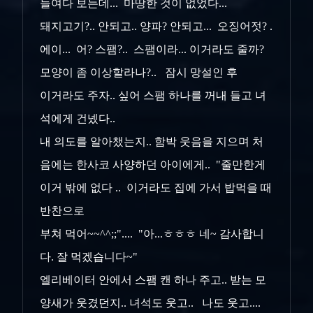
들여다 보는데... 마땅한 것이 없었다...
돼지고기?.. 안되고.. 양파? 안되고... 오징어젓? .
에이... 어? 스팸?.. 스팸이라... 이거라도 줄까?
모양이 좀 이상할라나?.. 잠시 망설인 후
이거라도 주자.. 싶어 스팸 하나를 꺼내 들고 녀
석에게 건넸다..
내 의도를 알아챘는지.. 함박 웃음을 지으며 처
음에는 한사코 사양하던 아이에게.. "줄만한게
이거 밖에 없다 .. 이거라도 집에 가서 밥먹을 때
반찬으로
부쳐 먹어~~^^;;".... "아...ㅎㅎㅎ 네~ 감사합니
다. 잘 먹겠습니다~"
엘리베이터 안에서 스팸 캔 하나 주고.. 받는 모
양새가 웃겼던지.. 녀석도 웃고.. 나도 웃고....