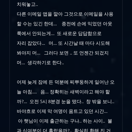
치워놓고..
다른 이메일 앱을 깔아 그것으로 이메일을 사용
할 수는 있긴 한데... 종전에 손에 익었던 아웃
룩에서 안되는게... 또 새로운 답답함으로
자리 잡았다... 머... 또 시간날 때 마다 시도해
봐야지 머... 그러다 보면 .. 또 언젠간 되겄지
머... 생각하기로 한다..
어제 늦게 잠에 든 덕분에 찌뿌둥하게 일어난 오
늘 아침.... 음... 정확히는 새벽이라고 해야 할
까?... 오전 5시 8분경 눈을 떴다.. 창 밖을 보니..
바야흐로 이제 막 여명이 움트고 있던 시간...
아 햇님이 이제 출근하는 구나.. 하는 사이.. 불
과 십여분이 더 흘렀을까?.. 확실히 환해 진 거