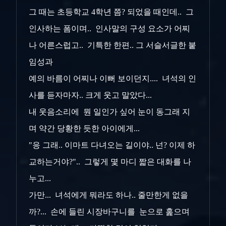
그 때는 초등학교 4학년 쯤? 되었을 때인데.. 그
인사하는 폼이며.. 인사말의 구성 요소가 어찌
나 어른스럽고.. 기특한 한편.. 그 서슬서글한 붙
임성과
예의 바름이 어찌나 이뻐 보이던지.... 녀석의 인
사를 듣자마자.. 크게 웃고 말았다...
내 웃음소리에 뭔 일인가 싶어 눈이 동그래 지
며 약간 당황한 듯한 아이에게...
"응 그래.. 이마트 다녀오는 길이야.. 넌? 이제 하
교하는거야?".. 그렇게 몇 마디 짧은 대화를 나
누고...
가만... 녀석에게 뭐라도 하나.. 줄만한게 없을
까?... 손에 들린 시장바구니를 눈으로 훑으며