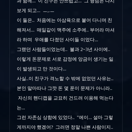
과 함께... 이 친구는 안쓰럽고... 그 형님은 다시
보게 되고... ㅡ,.ㅡ
이 둘은.. 처음에는 아삼육으로 붙어 다니며 친
해져서... 매일같이 맥주에 소주에.. 부어라 마셔
라 하며 우애를 다졌던 사이들 이었다...
그랬던 사람들이었는데.. 불과 2~3년 사이에..
이렇게 돈문제로 서로 감정에 앙금이 생기는 일
이 발생되고 만 것이다...
사실..이 친구가 격노할 수 밖에 없었던 사유는..
본인 말마따나 그깟 돈 몇 푼이 문제가 아니라..
자신의 핸디캡을 교묘히 건드려 이용해 먹는다
는...
그런 자존심 상함에 있었다.. "에이... 설마 그렇
게까지야 했겠어? 그러면 정말 나쁜 사람이지..