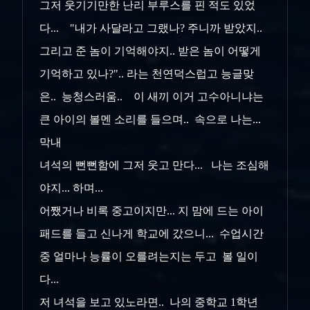
그저 웃기기만한
난리 부루스를 핀 적도 있었
다... "내가 사달라고 그랬나? 주니까 받았지..
그리고 준 놈이 기억해야지.. 받은 놈이 어떻게
기억하고 있나?".. 라는
천연덕스럽고 능글맞
은.. 능청스러움.. 이 새끼 이거 고수아니냐는
큰 아이의 볼멘 소리를 들으며.. 속으로 나는...
막내
녀석의 뻔뻔함에 그저
웃고 만다... 나는 조심해
야지... 하며...
어쨌거나 비록 중고이지만... 지 맘에 드는 아이
패드를 들고 신나게 학교에 갔으니... 수업시간
중 얼마나 능률이 오를려는지는 두고 볼 일이
다...
저 녀석을 보고 있노라면.. 나의 중학교 1학년