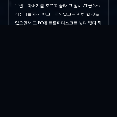
무렵.. 아버지를 조르고 졸라 그 당시 AT급 286
컴퓨터를 사서 받고.. 게임말고는 딱히 할 것도
없으면서
그 PC에 플로피디스크를 넣다 뺐다 하
면서.. 밤 잠을 설쳤던 날의 기쁨이.. 떠오르기
도 한다.. 훗날 386급.. 486급.. 컴퓨터를 내 월
급으로
사면서...
그래도.. 그 구형 불편하기 짝이없는 첫
286컴퓨터와의 만남보다.. 기쁘고 신났던 순간
은.. 없었던 듯 하다...
지금.. 녀석은 모르겠지만... 훗날 녀석도 그러할
것이다... 중고라도 녀석이 처음으로 갖게 된 아
이패드를 득템한 기쁨은... 먼 훗날 오래도록..