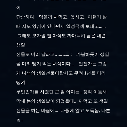
이
단순하다.. 먹을꺼 사먹고.. 옷사고.. 이런거 살
때 지도 양심이 있다면서 일정금액 보태고... ..
그래도 모자랄 땐 아직도 까마득히 남은 내년
생일
선물로
미리 달라고.. ㅡ,.ㅡ;; 가불하듯이 생일
을 미리 땡겨 먹는 녀석이다... 언젠가는 그렇
게 녀석의 생일선물이랍시고 무려 1년을 미리
땡겨
무엇인가를
사줬던 큰 딸 아이는.. 정작 이듬해
막내 놈의 생일날이 되었을때.. 까먹고 또 생일
선물을 하는 바람에... 나중에 알고 도둑놈, 나쁜
놈..