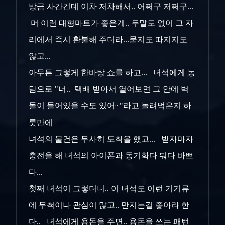
방금 사간건데 이차 저차해서.. 어쩌구 저쩌구...
머 이런 대형마트가 좋은게.. 두말도 없이 그 자
리에서 즉시 환불해 주더라...묻지도 따지지도
않고...
아무튼 그렇게 한바탕 쇼를 하고... 녀석에게 농
담으로 "너.. 택배 받아서 열어보면 그 안에 벽
돌이 들어있을 수도 있어~"라고 놀려먹은지 하
룻만에
녀석의 물건은 무사히 도착을 했고... 받자마자
충전을 해 녀석의 아이폰과 동기화다 뭐다 바쁘
다...
첫째 녀석이 그렇더니.. 이 녀석도 이런 기기류
에 무척이나 관심이 많고.. 만지는걸 좋아라 한
다.. 녀석에게 용돈을 주면.. 용돈을 쓰는 패턴