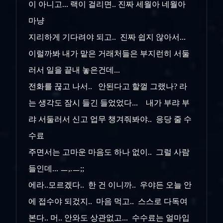
이 아니고... 랙이 걸리면.. 진짜 세월아 네월아
마냥
지리하게 기다려야 되고.. 진짜 쉽지 않아서...
이럴까봐 내가 맡은 거래처들은 부지런히 서둘
러서 일을 끝내 놓은건데...
전화를 끊고 나서.. 안된다고 할껄 그랬나? 라
는 생각도 잠시 들긴 들었었다... 내가 부랴 부
랴 서둘러서 신고 업무 챙겨줘봐야.. 응당 줄 수
수료
주면서는 고마운 마음도 하나 없이.. 그럴 사람
들인데... ㅡ,.ㅡ;;
에라..모르겠다.. 한 건 이니까.. 우야든 오늘 안
에 접수야 되겄지.. 마음 먹고.. 스스로 다독여
본다.. 머.. 안와도 상관없고... 수수료는 얼마입