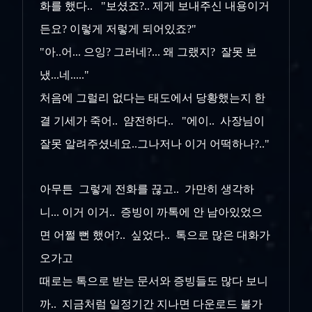
화를 했다.. "보셨죠?.. 제게 보내주신 내용이거
든요? 이렇게 저렇게 되어있죠?"
"아..어... 으잉? 그러네?... 왜 그랬지? 잘못 보
냈...네....."
처음에 그럴리 없다는 태도에서 당황했는지 한
결 기세가 죽어.. 얌전하다.. "에이.. 사장님이
잘못 알려주셨네요..그나저나 이거 어떡하나?.."
아무튼 그렇게 전화를 끊고.. 가만히 생각하
니... 이거 이거.. 증빙이 까톡에 안 남아있었으
면 어쩔 뻔 했어?.. 싶었다.. 톡으로 많은 대화가
오가고
때로는 톡으로 받는 문서와 증빙들도 많다 보니
까.. 지금처럼 일정기간 지나면 다운로드 불가