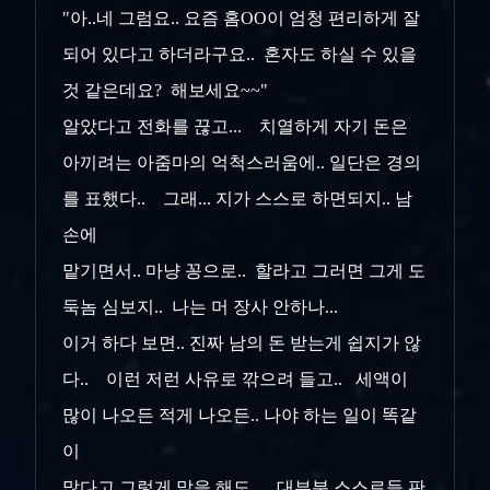
"아..네 그럼요.. 요즘 홈OO이 엄청 편리하게 잘
되어 있다고 하더라구요.. 혼자도 하실 수 있을
것 같은데요? 해보세요~~"
알았다고 전화를 끊고... 치열하게 자기 돈은
아끼려는 아줌마의 억척스러움에.. 일단은 경의
를 표했다.. 그래... 지가 스스로 하면되지.. 남
손에
맡기면서.. 마냥 꽁으로.. 할라고 그러면 그게 도
둑놈 심보지.. 나는 머 장사 안하나...
이거 하다 보면.. 진짜 남의 돈 받는게 쉽지가 않
다.. 이런 저런 사유로 깎으려 들고.. 세액이
많이 나오든 적게 나오든.. 나야 하는 일이 똑같
이
많다고 그렇게 말을 해도... 대부분 스스로들 판