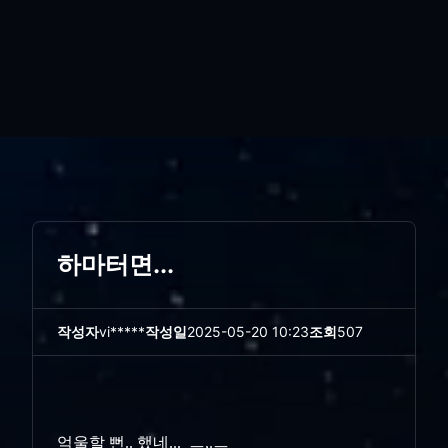
하마터면...
작성자
vi*****
작성일
2025-05-20 10:23
조회
507
억울할 뻔.. 했네... ㅡ,.ㅡ