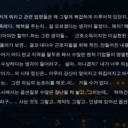
 저게 뭐라고 관련 법령들은 왜 그렇게 복잡하게 이루어져 있던지..
다.. 혜택을 주는지.. 잘 모르겠다는 생각이 들었다... 왜지? 왜그
어야만 할까?..하는 그런 생각들... 근로소득이지만 미실현된 이
져 올라가 보면... 결코 대다수 근로자들을 위해 착안..만들어진 내
 쩌~어기 어디 판교 지역을 필두로 해서 수많은 벤처 기업들이 명멸
득 수상하다는 생각이 들더라구... 설마.. 아니겠지? 내가 너무 의심
남이가... 의 시대 정신은... 아무리 강산이 엎어지고 뒤집어지고 바
는.. 그런 의심의 눈초리를 깨끗..이... 거둘 수가 없다...
조사에서는 옵션질로 수많은 장난을 쳐 놓고.. 그러는데.. 하여간
구... .. 사는 것도 그렇고.. 계약도 그렇고.. 인생에 있어선 옵