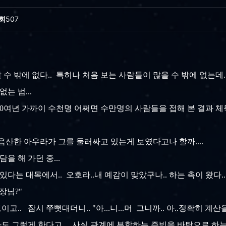
회
507
 수 밖에 없다.. 특히나 처음 보는 사람들이 많을 수 밖에 없는데..
는 법...
0여년 가까이 수천명 어쩌면 수만명의 사람들을 접해 본 결과 체득한
. 음산한 아우라가 그를 둘러싸고 있는게 보였다고나 할까....
을 해 가던 중...
다는 대목에서.. 오호라..내 예감이 맞았구나.. 하는 촉이 왔다..
장님?"
. 잠시 쭈뼛대더니.. "아...니...머 그니까.. 아..정확히 계
도 그렇게 한다고... 사실 관계에 부합하는 증빙을 바탕으로 하