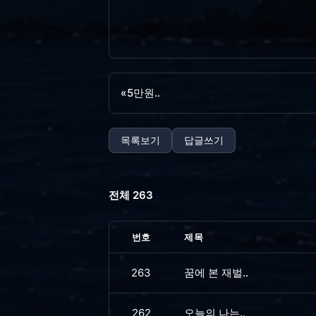
«
5만원..
목록보기
답글쓰기
전체 263
번호
제목
263
꿈에 본 재벌..
262
오늘의 나는..