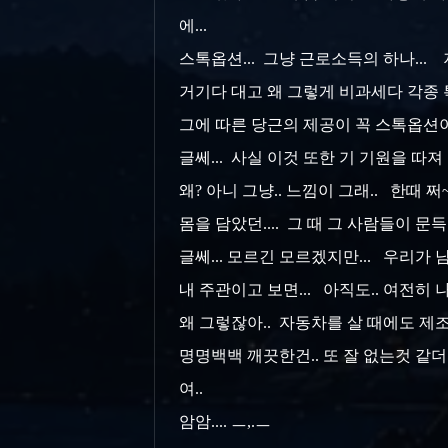
에...
스톡옵션... 그냥 근로소득의 하나...
거기다 대고 왜 그렇게 비과세다 각종 특례
그에 따른 당근의 제공이 꼭 스톡옵션이
글쎄... 사실 이것 또한 기 기원을 따
왜? 아니 그냥.. 느낌이 그래.. 한때
몸을 담았던.... 그 때 그 사람들이 문
글쎄... 모르긴 모르겠지만... 우리가 
내 주관이고 보면... 아직도.. 여전히 나
왜 그렇잖아.. 자동차를 살 때에도 제
명명백백 깨끗한건.. 또 잘 없는것 같더라
여..
암암.... ㅡ,.ㅡ