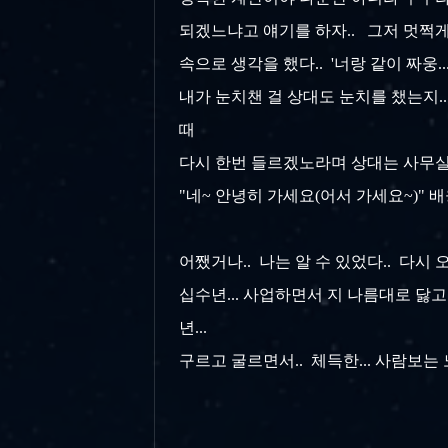
되겠느냐고 얘기를 하자.. 그저 멋쩍게
속으로 생각을 했다.. '너랑 같이 짜웅..
내가 눈치챈 걸 상대도 눈치를 챘는지.
때
다시 한번 들르겠노라며 상대는 사무실
"네~ 안녕히 가세요(어서 가세요~)" 배
어쨌거나.. 나는 알 수 있었다.. 다시 오
십수년... 사업하면서 지 나름대로 닳고
년...
구르고 굴르면서.. 체득한... 사람보는 노