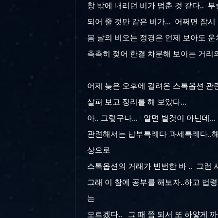
창 밖에 내리던 비가 멈춘 것 같다.. 
되어 줄 것만 같은 비가... 어쩌면 잠
봄 날의 비오는 정경은 언제 보아도 운
촉촉히 젖어 한결 차분해 보이는 거리의 
어제 늦은 오후에 걸려온 스톡옵션 관련 
살펴 보고 정리를 해 보았다...
아.. 그렇구나... 알면 별것이 아닌데..
관련해서는 납부특례다 과세특례다..해서
상으로
스톡옵션의 거래가 빈번한 바 .. 그런 
그래 이 참에 공부를 해보자..하고 법령
는
모르겠다.. 그 때 쯤 되서 또 하얗게