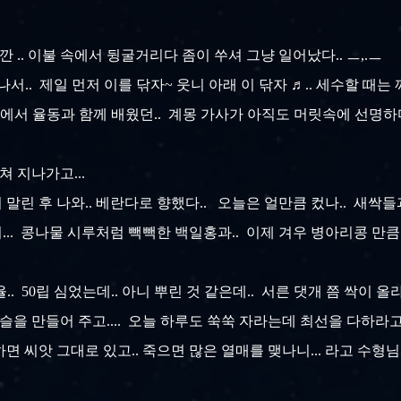
 잠깐 .. 이불 속에서 뒹굴거리다 좀이 쑤셔 그냥 일어났다.. ㅡ,.ㅡ
서.. 제일 먼저 이를 닦자~ 웃니 아래 이 닦자 ♬.. 세수할 때는 깨
동장에서 율동과 함께 배웠던.. 계몽 가사가 아직도 머릿속에 선명하
 지나가고...
 말린 후 나와.. 베란다로 향했다.. 오늘은 얼만큼 컸나.. 새싹들
.. 콩나물 시루처럼 빽빽한 백일홍과.. 이제 겨우 병아리콩 만큼
.. 50립 심었는데.. 아니 뿌린 것 같은데.. 서른 댓개 쯤 싹이 올
슬을 만들어 주고.... 오늘 하루도 쑥쑥 자라는데 최선을 다하라고
 씨앗 그대로 있고.. 죽으면 많은 열매를 맺나니... 라고 수형님