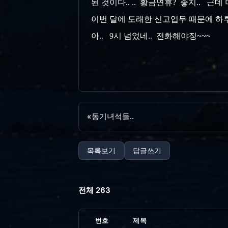
된 것이다.. .. 황금연휴? 좋지.. 근데
이번 달에 도래한 신고업무 때문에 하루
아.. 9시 넘었네.. 전화해야징~~~
«
동기녀석들..
목록보기
답글쓰기
전체 263
번호
제목