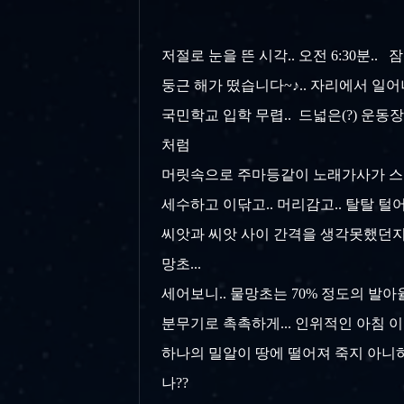
저절로 눈을 뜬 시각.. 오전 6:30분..
둥근 해가 떴습니다~♪.. 자리에서 일어나
국민학교 입학 무렵.. 드넓은(?) 운
처럼
머릿속으로 주마등같이 노래가사가 스쳐
세수하고 이닦고.. 머리감고.. 탈탈 털어
씨앗과 씨앗 사이 간격을 생각못했던지.
망초...
세어보니.. 물망초는 70% 정도의 발아율
분무기로 촉촉하게... 인위적인 아침 이
하나의 밀알이 땅에 떨어져 죽지 아니하면
나??