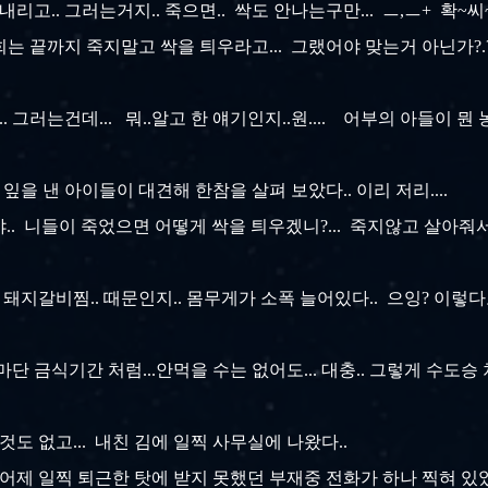
리고.. 그러는거지.. 죽으면.. 싹도 안나는구만... ㅡ,ㅡ+ 확~씨
는 끝까지 죽지말고 싹을 틔우라고... 그랬어야 맞는거 아닌가?
. 그러는건데... 뭐..알고 한 얘기인지..원.... 어부의 아들이 뭔
 잎을 낸 아이들이 대견해 한참을 살펴 보았다.. 이리 저리....
.. 니들이 죽었으면 어떻게 싹을 틔우겠니?... 죽지않고 살아줘서
 돼지갈비찜.. 때문인지.. 몸무게가 소폭 늘어있다.. 으잉? 이렇
라마단 금식기간 처럼...안먹을 수는 없어도... 대충.. 그렇게 수도승
 것도 없고... 내친 김에 일찍 사무실에 나왔다..
. 어제 일찍 퇴근한 탓에 받지 못했던 부재중 전화가 하나 찍혀 있었다