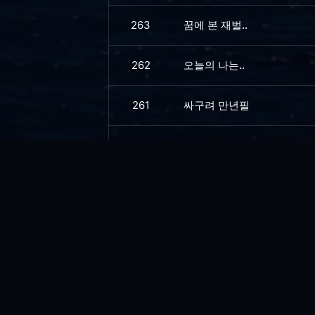
263
꿈에 본 재벌..
262
오늘의 나는..
261
싸구려 만년필
260
아픈와중에.. 리팩토링....
259
소금 뿌리고 싶은...
258
한우...
257
스마트 상담...
256
늑대와 양...