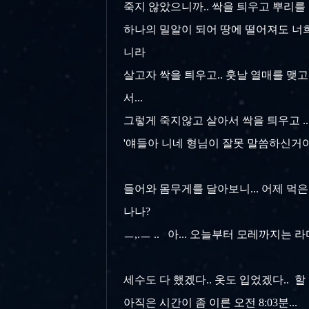
죽지 않았으니까.. 싹을 틔우고 뿌리를 내
하나의 밀알이 되어 땅에 떨어져도 너희
니라
살고자 싹을 틔우고.. 훗날 열매를 맺고.
서...
그렇게 죽지않고 살아서 싹을 틔우고 ..
'얘들아 니네 형님이 잘못 말씀하신거야
들어와 몸무게를 달아보니... 어제 먹은
나나?
ㅡ,.ㅡ .. 아... 오늘부터 모레까지는 
세수도 다 했겠다.. 옷도 입었겠다.. 할
아직은 시간이 좀 이른 오전 8:03분..