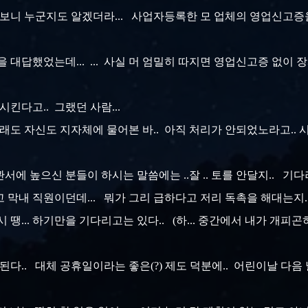
리를 보니 누군지도 알겠더라... 사업자등록한 모 업체의 영업신고증을
 대답했었는데... ... 사실 머 엄밀히 따지면 영업신고증 없이 
킨다고.. 그랬던 사람...
안그래도 자신도 지자체에 물어본 바.. 아직 처리가 안되었노라고..
에 높으신 분들이 하시는 말씀에는 ..잘 .. 토를 안달지.. 기다려야지
막내 직원이던데... 뭐가 그리 급하다고 저리 독촉을 해대는지.. 나는
땡... 하기만을 기다리고는 있다.. (하... 중간에서 내가 개피곤하넹
된다.. 대체 공휴일이라는 좋은(?) 제도 덕분에.. 어린이날 다음