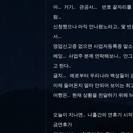
아... 거기.. 관공서... 번호 끝자
람...
신청했으나 아직 안나왔노라고.. 몇 번을
서...
영업신고증 없으면 사업자등록증 말소시
에잉... 사업주 분께 연락해보니.. 
고 한다..
글치... 예로부터 우리나라 백성들이 관서
이제 들어온지 얼마 안되어 보이는 최고 
어쨌든.. 현재 상황을 전달하기 위해 9시 
오늘이 지나면.. 나흘간의 연휴가 시작
금연휴가