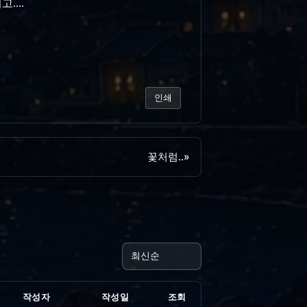
....
인쇄
꽃처럼..
»
작성자
작성일
조회