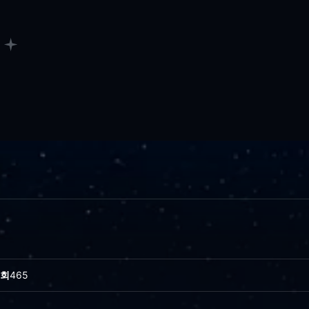
회
465