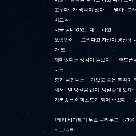
고구마...가 생각이 났다... 맞아.. 그
비교적
시골 동네였었는데.... 하고..
오랫만에... 고맙다고 자신이 생산해 내
가 또
재미있다는 생각이 들었다.. 핸드폰을 
사는
향기 물씬나는... 재밌고 좋은 추억이 
해서.. 별 망설임 없이 넉살좋게 오케~
기분좋은
에피소드가 되어 주었다.... 달
1테라 바이트의 무료 클라우드 공간을
하느냐를