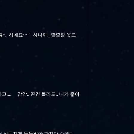
~.. 하네요~~" 하니까.. 깔깔깔 웃으
... 암암.. 딴건 몰라도.. 내가 좋아
서 신문지에 둘둘말아 가져다 주셨던...