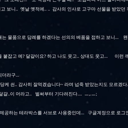
러고 보니.. 옛날 옛적에.. .. 감사의 인사로 고구마 선물을 받았던 
는 물품으로 답례를 하겠다는 선의의 베품을 접하고 보니... 왠지..
붙잡고 에? 달걀이요? 하고 나도 웃고.. 상대도 웃고... 이런
되더라구...
 당케 쇤.. 감사히 잘먹겠습니다~ 라며 넙죽 받았는지도 모르겠다.
걀..이 머라고.. 벌써부터 기다려진다.... ㅡ,.ㅡ;
 제공하는 테라박스를 서브로 사용중인데... 구글계정으로 로그