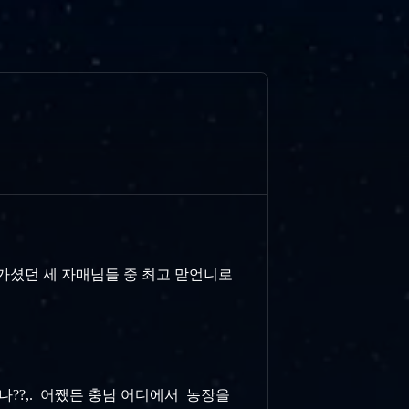
다가셨던 세 자매님들 중 최고 맏언니로
었나??,. 어쨌든 충남 어디에서 농장을