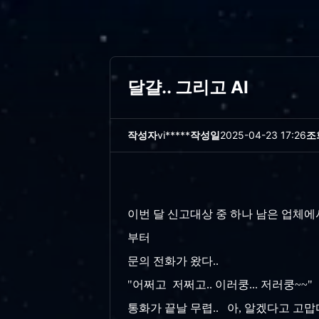
달걀.. 그리고 AI
작성자
vi*****
작성일
2025-04-23 17:26
조
이번 달 신고대상 중 하나 남은 업체에서
부터
문의 전화가 왔다..
"어쩌고 저쩌고.. 이러쿵... 저러쿵~~" .
통화가 끝날 무렵.. 아, 알겠다고 고맙