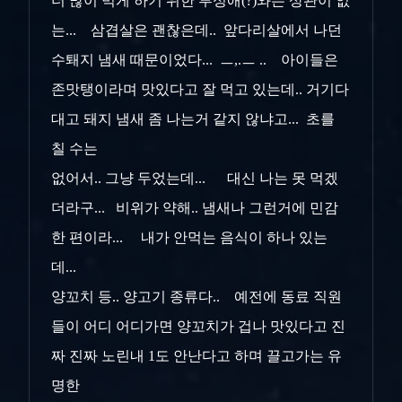
더 많이 먹게 하기 위한 부성애(?)와는 상관이 없
는... 삼겹살은 괜찮은데.. 앞다리살에서 나던
수퇘지 냄새 때문이었다... ㅡ,.ㅡ .. 아이들은
존맛탱이라며 맛있다고 잘 먹고 있는데.. 거기다
대고 돼지 냄새 좀 나는거 같지 않냐고... 초를
칠 수는
없어서.. 그냥 두었는데... 대신 나는 못 먹겠
더라구... 비위가 약해.. 냄새나 그런거에 민감
한 편이라... 내가 안먹는 음식이 하나 있는
데...
양꼬치 등.. 양고기 종류다.. 예전에 동료 직원
들이 어디 어디가면 양꼬치가 겁나 맛있다고 진
짜 진짜 노린내 1도 안난다고 하며 끌고가는 유
명한