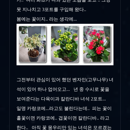
못 지나치고 3포트를 구입해 왔다..
봄에는 꽃이지.. 라는 생각에...
그전부터 관심이 있어 했던 벤자민(고무나무) 녀
석이 있어 하나 업어오고... 년 중 수시로 꽃을
보여준다는 다육이과 칼란디바 녀석 2포트...
일명 카랑코에...라고도 불린다는데.. 피는 꽃이
홑꽃이면 카랑코에.. 겹꽃이면 칼란디바.. 라고
한다.. 아직 꽃 몽우리만 있는 녀석은 모르겠는