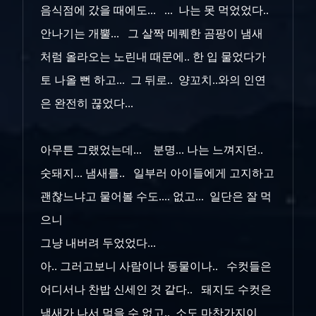
음식점에 갔을 때에도... ... 나는 못 먹었었다..
안나기는 개뿔... 그 살짝 메퀘한 곰팡이 냄새
처럼 올라오는 노린내 때문에.. 한 입 물었다가
토 나올 뻔 하고... 그 뒤로.. 양꼬치..와의 인연
은 완전히 끊었다...
아무튼 그랬었는데... 분명... 나는 느껴지던..
숫돼지... 냄새를.. 일부러 아이들에게 고지하고
괜찮느냐고 물어볼 수도.... 없고... 일단은 잘 먹
으니
그냥 내버려 두었었다...
아.. 그러고보니 사람이나 동물이나.. 수컷들은
어디서나 찬밥 신세인 것 같다.. 돼지도 수컷은
냄새가 나서 먹을 수 없고.. 소도 마찬가지이