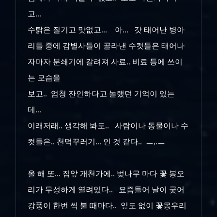
고...
수탉은 질기고 맛없고... 아... 갓 태어난 병아
리들 중에 감별사들이 골라낸 수컷들은 태어나
자마자 분쇄기에 갈려져 사료.. 비료 등에 쓰이
는 모습을
보고.. 엄청 잔인하다고 놀랬던 기억이 있는
데...
이래저래.. 생각해 봐도.. 사람이나 동물이나 수
컷들은.. 천덕꾸러기... 인 것 같다.. ㅡ,.ㅡ
올 해 또... 집앞 개천가에.. 벚나무 마다 꽃 봉오
리가 무성하게 열려있다.. 요즘들어 날이 궂어
강풍이 한번 씩 불 때마다.. 잎도 없이 꽃몽우리