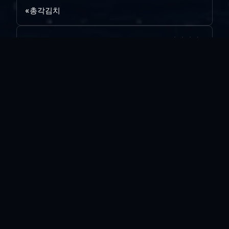
«
총각김치
칼란디바
»
목록보기
답글쓰기
전체 263
꿈에 본 재벌..
vi*****
|
2026.08.03
|
추천 0
|
조회 5
오늘의 나는..
vi*****
|
2026.07.28
|
추천 0
|
조회 14