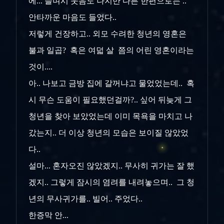
에... 슬며시 웃음도 나지만 다른 한편으로는 ..
안타까운 마음도 들었다..
저렇게 건장하고.. 외모 수려한 청년의 영혼은
불과 일곱? 혹은 여덟 살 쯤의 어린 영혼이라는
것이....
아.. 나보고 금방 집에 갈꺼냐고 물었었는데.. 혹
시 무슨 도움이 필요했던걸까?.. 싶어 뒤늦게 그
청년을 찾아 보았었는데 이미 목욕을 마치고 나
갔는지.. 더 이상 청년의 모습은 보이질 않았었
다..
설마... 혼자오진 않았겠지.. 무사히 귀가는 잘 했
겠지.. 그렇게 잠시의 염려를 내려놓으며.. 그 청
년의 무사귀가를.. 빌어.. 주었다..
한증막 안...