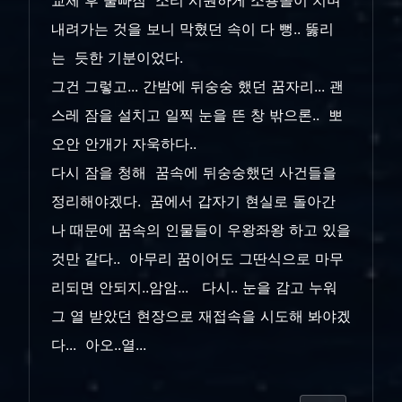
내려가는 것을 보니 막혔던 속이 다 뻥.. 뚫리
는 듯한 기분이었다.
그건 그렇고... 간밤에 뒤숭숭 했던 꿈자리... 괜
스레 잠을 설치고 일찍 눈을 뜬 창 밖으론.. 뽀
오안 안개가 자욱하다..
다시 잠을 청해 꿈속에 뒤숭숭했던 사건들을
정리해야겠다. 꿈에서 갑자기 현실로 돌아간
나 때문에 꿈속의 인물들이 우왕좌왕 하고 있을
것만 같다.. 아무리 꿈이어도 그딴식으로 마무
리되면 안되지..암암... 다시.. 눈을 감고 누워
그 열 받았던 현장으로 재접속을 시도해 봐야겠
다... 아오..열...