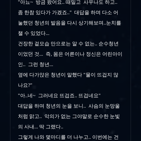
"아뇨~ 방금 왔어요.. 때밀고 사우나도 하고..
좀 한참 있다가 가겠죠.." 대답을 하며 다소 어
눌했던 청년의 발음을 다시 상기해보며..눈치를
챌 수 있었다...
건장한 겉모습 만으로는 알 수 없는.. 순수청년
이었던 것... 즉, 몸은 어른이나 정신은 어린아이
인.. 그런 청년...
옆에 다가앉은 청년이 말했다 "물이 뜨겁지 않
나요?"
"아..네~ 그러네요 뜨겁죠.. 뜨겁네요"
대답을 하며 청년의 눈을 보니.. 사슴의 눈망울
처럼 맑고.. 악의가 없는 그야말로 순수한 눈빛
의 사내... 딱 그랬다..
그렇게 나와 몇마디를 더 나누고.. 이번에는 건