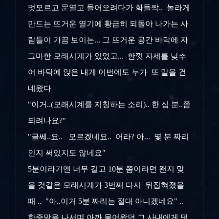
멋모르고 문열고 들어오려다가 화들짝.. 놀라게
만드는 뜨거운 열기에 황급히 되돌아 나가는 사
람들이 가끔 보이는... 그 뜨거운 공간 바닥에 자
그마한 모래시계가 있었고... 한껏 자세를 낮추
어 바닥에 앉은 내게 이번에도 누가 또 말을 건
네왔다
"이거..(모래시계를 지칭하는 소리).. 한 십 분..쯤
되려나요?"
"글쎄..요.. 모르겠네요.. 어라? 아... 몇 분 짜리
인지 써있지도 않네요"
5분이라기엔 너무 길고 10분 쯤이라면 왠지 맞
을 것같은 모래시계가 3번째 다시 뒤집혀졌을
때 .. "아..이거 5분 짜리는 절대 아니겠네요" ..
한증막을 나서며 아까 물어왔던 그 사내에게 덧