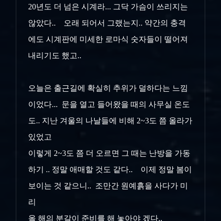
20년도 더 넘은 시계라... 그닥 가슴이 쓰리지는
않았다.. 오래 되어서 그랬는지.. 약간의 충격
에도 시계판에 미세한 로마식 숫자들이 떨어져
내리기도 했고..
오늘은 출근길에 확실히 추위가 덜하다는 느낌
이었다... 문을 열고 들어왔을 때의 사무실 온도
도.. 지난 겨울의 나날들에 비해 2~3도 쯤 올라가
있었고
이렇게 2~3도 쯤 더 오르면 그 때는 난방을 가동
하기 .. 정말 애매할 것도 같다.. 이제 정말 봄이
보이는 것 같으니.. 조만간 원예흙을 사다가 미
리
올 해의 분갈이 준비를 해 놓아야 겠다..