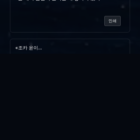
인쇄
«
조카 윤이...
세면대 배수관 교체
»
목록보기
답글쓰기
전체 263
꿈에 본 재벌..