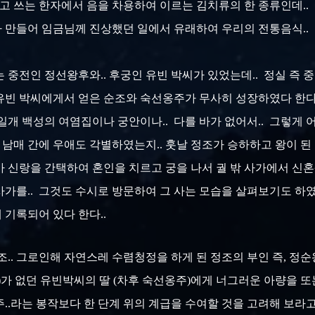
.라고 쓰는 한자에서 음을 차용하여 이르는 김치류의 한 종류인데..
 만들어 임금님께 진상했던 일에서 유래하여 우리의 전통음식.. 
 중전인 정선왕후와.. 후궁인 유빈 박씨가 있었는데.. 정실 즉
 유빈 박씨에게서 얻은 순조와 숙선옹주가 무사히 성장하였다 한다
일개 백성의 여염집이나 궁안이나.. 다를 바가 없어서.. 그렇게 
남매 간에 우애도 각별하였는지.. 훗날 정조가 승하하고 왕이 된
신랑을 간택하여 혼인을 치르고 궁을 나서 궐 밖 사가에서 신혼생
가를.. 그것도 수시로 방문하여 그 사는 모습을 살펴보기도 하였
 기록되어 있다 한다..
조.. 그로인해 자연스레 수렴청정을 하게 된 정조의 부인 즉, 정
)가 없던 유빈박씨의 딸 (차후 숙선옹주)에게 너그러운 아량을 또
..라는 봉작보다 한 단계 위의 계급을 수여할 것을 고려해 보라