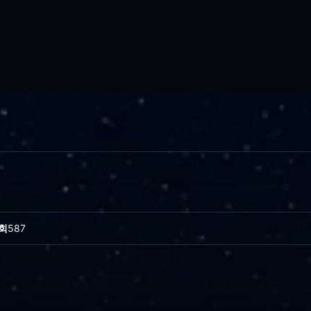
회
587