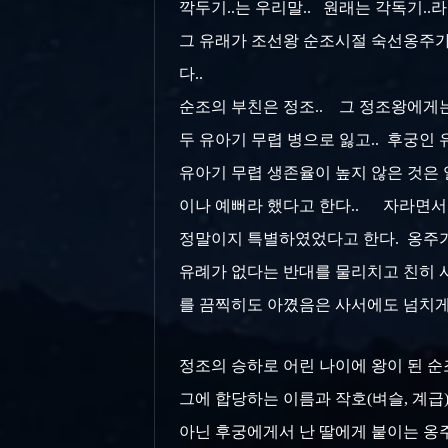
깍두기..는 우리말.. 원래는 각독기.
그 유래가 조선왕 순조시절 숙선옹주가
다..
순조의 부친은 정조.. 그 정조왕에게는
두 유아기 무렵 병으로 잃고.. 후궁인
유아기 무렵 생존율이 높지 않은 것은 
이나 예뻐라 했다고 한다.. 자라면서 
정말이지 특별하였었다고 한다. 옹주가 
유례가 없다는 반대를 물리치고 친히 사
를 끔찍히도 아꼈음은 사서에도 넘치게
정조의 승하로 어린 나이에 왕이 된 순
그에 합당하는 이름과 작호(벼슬, 계급
아닌 후궁에게서 난 딸에게 붙이는 옹주