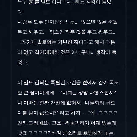
누구 흉 볼 일도 아니구나.. 라는 생각이 들었
다..
사람은 모두 인지상정인 듯.. 많으면 많은 것을
두고 싸우고... 적으면 적은 것을 두고 싸우고....
가진게 별로없는 가난한 집이라고 해서 다툼
이 없고 화기애애한 것은 아니구나.. 생각이 들
었다..
이 말도 안되는 쪽팔린 사건을 곁에서 같이 목도
한 큰 딸아이에게.. "너희는 정말 다행스럽지?
니 아빠는 진짜 가진게 없어서.. 니들끼리 서로
다툴 일이 없으니?" 라고 하자... "아...ㅋㅋㅋㅋ
진짜 그러네요.. 그쵸.. 싸울꺼리가 아예 없는게
낫죠 ㅋㅋㅋㅋ" 하며 큰소리로 호탕하게 웃는