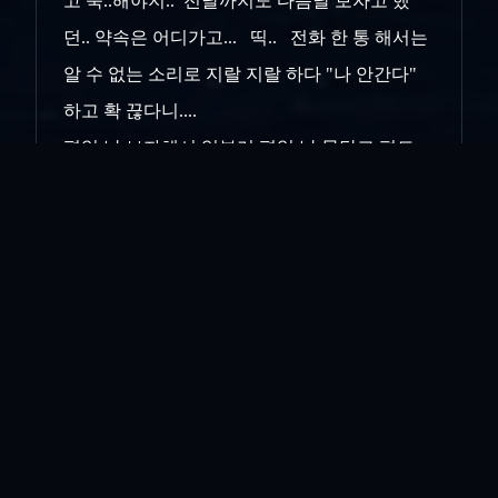
고 욱..해야지.. 전날까지도 다음날 보자고 했
던.. 약속은 어디가고... 띡.. 전화 한 통 해서는
알 수 없는 소리로 지랄 지랄 하다 "나 안간다"
하고 확 끊다니....
평일 날 보자해서 일부러 평일 날 문닫고 편도
280km 피곤한 운행을 감수하고 간 나는 뭐가 되
고...편도 120km 피곤하게 운전한 작은처남이 뭐
가 되냐고... 두 번.. 세 번... 다시 생각해 봐도..
진짜....
'개새끼네.....'
작은처남에게 상대의 협조없이도 일을 진행할
수 있는 방안이 있음을 알려주고.. 이제부터는
좋게 좋게 말로 해결할 상황이 지났음을 알렸
다....
한 뱃속에서 나왔는데.. 큰처남과 작은처남이 이