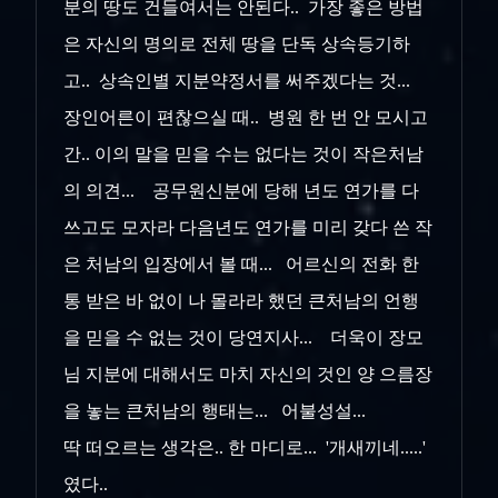
분의 땅도 건들여서는 안된다.. 가장 좋은 방법
은 자신의 명의로 전체 땅을 단독 상속등기하
고.. 상속인별 지분약정서를 써주겠다는 것...
장인어른이 편찮으실 때.. 병원 한 번 안 모시고
간.. 이의 말을 믿을 수는 없다는 것이 작은처남
의 의견... 공무원신분에 당해 년도 연가를 다
쓰고도 모자라 다음년도 연가를 미리 갖다 쓴 작
은 처남의 입장에서 볼 때... 어르신의 전화 한
통 받은 바 없이 나 몰라라 했던 큰처남의 언행
을 믿을 수 없는 것이 당연지사... 더욱이 장모
님 지분에 대해서도 마치 자신의 것인 양 으름장
을 놓는 큰처남의 행태는... 어불성설...
딱 떠오르는 생각은.. 한 마디로... '개새끼네.....'
였다..