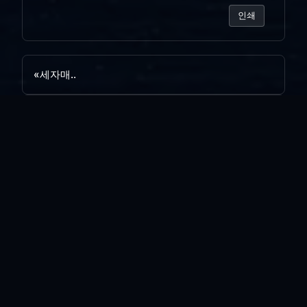
인쇄
«
세자매..
15년 묵은 시계...
»
목록보기
답글쓰기
전체 263
꿈에 본 재벌..
vi*****
|
2026.08.03
|
추천 0
|
조회 5