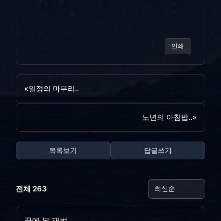
인쇄
«
일정의 마무리..
노년의 아침밥..
»
목록보기
답글쓰기
전체 263
꿈에 본 재벌..