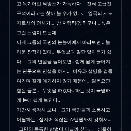
고 독기어린 늬앙스가 가득하다.. 전혀 고급진
구석이라고는 찾아 볼 수가 없다.. 일국의 지도
자로서의 언사가... 참 저렴틱(?) 하구나... 싶은
그런 느낌이 드는데...
이게 그들의 국민의 눈높이에서 바라보면 .. 놀
라운 장점이 있다.. 무엇보다 일단 알아듣기 쉽
다.. 그의 연설을 들어보면.. 짧게 짧게 끊어지
는 단문으로 연설을 하지.. 비유와 설명을 곁들
여가며 길게 얘기하지 않기 때문에.. 일목요연
함은 물론.. 무엇을 하겠다.. 하는 것이 극명하
게 눈에 쉽게 보인다..
가만히 생각해 보니.. 그가 국민들과 소통하고
어필하는.. 심지어 적잖은 쇼맨쉽까지 갖춰서...
그만의 독특한 방법이 아닐까 싶다... 심플하