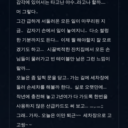
감각에 있어서는 타고난 야수..라고나 할까....
머 그렇다..
그간 급하게 서둘러온 모든 일이 마무리된 지
금.. 갑자기 손에서 일이 놓여지니.. 다소 썰렁
한 기분까지도 든다... 이제 뭘 해야할지 잘 모르
겠기도 하고... 시끌벅적한 잔치집에서 모든 손
님들이 물러가고 빈 테이블만 남은 그런 느낌이
랄까....
오늘은 좀 일찍 문을 닫고.. 가는 길에 세차장에
들러 손세차를 해볼까 한다.. 실로 오랫만에...
작년에 충전해 놓고 2년여가 다 가도록 한번을
사용하지 않은 선급카드도 써 보고... ㅡ,.ㅡ;;
그래.. 가자.. 오늘은 이만 퇴근~~ 세차장으로 고
고씽~ ~