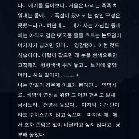
다.. 얘기를 들어보니.. 서울은 내리는 족족 치
워대는 통에.. 그 폭설이 왔어도 눈 쌓인 구경은
못했노라고.. 하던데... 내가 사는 가난한 동네
에는 아직도 검은 땟국물 줄줄 흐르는 눈무덤이
여기저기 널려만 있다.. 영감탱이.. 이런 것도
심술이야.. 이럴꺼 같으면 왜 눈을 흰색으로만
고집해?.. 형형색색 뿌려 놓고... 보기에 좋았
더라... 하실 일이지.. ㅡ,.ㅡ+
나는 만일의 경우에 이르게 된다면... 연명치
료.. 생명의 연장을 위한 그 어떤 행위도 일체
금하노라.. 천명해 놓았다.. 마지막 순간 만이
라도 수치스럽지 않고 싶으며... 마지막 때.. 에
서 조차 존엄은 없이 비굴하고 싶지 않다고.. 당
부해 놓았다..