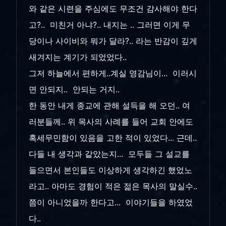
와 같은 시련을 주심에도 무조건 감사해야 한다
고?.. 미친거 아냐?.. 내지는 .. 그러면 이게 무
당이나 사이비와 뭐가 달라?.. 라는 반감이 깊게
새겨지는 계기가 되었었다..
그저 하늘에서 편하게..계실 영감님이... 이러시
면 안되지.. 안되는 거지..
한 동안 내게 종교에 관해 설득을 해 오던.. 여
러분들께.. 위 목사의 사례를 들어 교회 안에도
혹세무민함이 있음을 고한 적이 있었다... 근데..
다들 내 생각과 같았는지... 모두들 그 설교를
들으면서 본인들도 이상하게 생각하긴 했었노
라고.. 아마도 경험이 적은 젊은 목사의 말실수..
쯤이 아니었을까 한다고... 이야기들을 하였었
다..