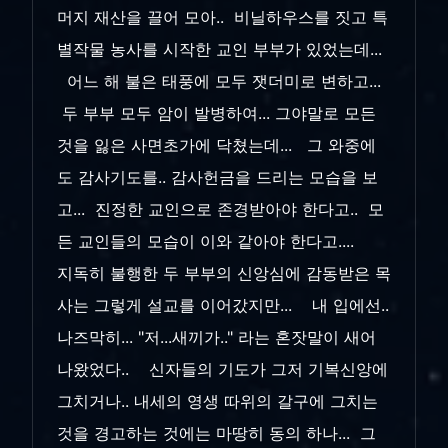
머지 재산을 끌어 모아.. 비닐하우스를 짓고 특
별작물 농사를 시작한 교인 부부가 있었는데...
어느 해 불은 태풍에 모두 잿더미로 변하고...
두 부부 모두 암이 발병하여... 그야말로 모든
것을 잃은 사면초가에 닥쳤는데... 그 와중에
도 감사기도를.. 감사헌금을 드리는 모습을 보
고... 진정한 교인으로 존경받아야 한다고.. 모
든 교인들의 모습이 이와 같아야 한다고....
지독히 불행한 두 부부의 신앙심에 감동받은 목
사는 그렇게 설교를 이어갔지만... 내 입에선..
나즈막히... "저...새끼가.." 라는 혼잣말이 새어
나왔었다.. 신자들의 기도가 그저 기복신앙에
그치거나.. 내세의 영생 따위의 갈구에 그치는
것을 경고하는 것에는 마땅히 동의 하나... 그