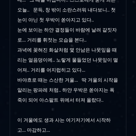
오늘.. 문득, 창 밖이 소란스러워 내다보니.. 첫
눈이 아닌 첫 우박이 쏟아지고 있다..
눈에 보이는 하얀 결정들이 바람에 날려 갈짓자
로... 거리를 휘젓는 모습을 본다..
과녁에 꽂혀진 화살처럼 몇 안남은 나뭇잎을 때
리는 얼음덩이에.. 노랗게 물들었던 나뭇잎이 떨
어져.. 거리를 어지럽히고 있다...
바야흐로 때는 스산한 겨울... 딱 겨울의 시작을
알리는 팡파레 처럼.. 하얀 우박은 쏟아지는 폭
죽이 되어 아스팔트 위에서 터져 올랐다..
이 겨울에도 생과 사는 여기저기에서 시작하
고... 마감하고...