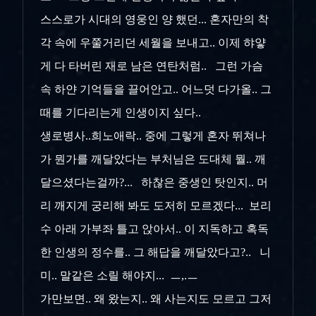
스스로가 시대의 영웅인 양 했던... 혼자만의 착
각 속에 우쭐거리던 세월을 보내고.. 이제 햐얗
게 다 타버린 재로 남은 연탄처럼.. 그런 가슴
속 하얀 기억들을 끌어안고.. 어느덧 다가올.. 그
때를 기다리는게 인생이지 싶다..
생로병사..희노애락.. 중에 그렇게 혼자 뛰쳐나
가 뭔가를 깨달았다는 부처님은 도대체 뭘.. 깨
달으셨다는걸까?... 하찮은 중생인 탓인지.. 머
리 깨지게 궁리해 봐도 도저히 모르겠다... 보리
수 아래 가부좌 틀고 앉아서.. 이 지독하고 혹독
한 인생의 정수를.. 그 해답을 깨달았다고?.. 니
미.. 말같은 소릴 해야지... ㅡ,.ㅡ
가만보면.. 왜 왔는지.. 왜 사는지도 모르고 그저