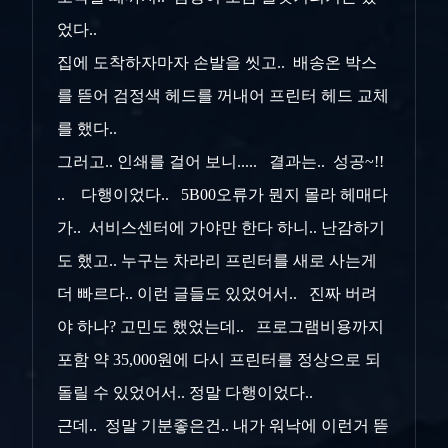
었다..
집에 도착하자마자 손발을 씻고.. 배송온 박스
를 뜯어 검정색 헤드를 꺼내어 프린터 헤드 교체
를 했다..
그러고.. 인쇄를 걸어 보니..... 결과는.. 성공~!!
.. 다행이었다.. 5B00오류가 뭔지 몰라 헤매다
가.. 서비스센터에 가야만 한다 하니.. 난감하기
도 했고.. 누구는 차라리 프린터를 새로 사는게
더 빠르다.. 이런 글들도 있었어서.. 진짜 버려
야 하나? 고민도 했었는데.. 프로그램비용까지
포함 약 35,000원에 다시 프린터를 정상으로 되
돌릴 수 있었어서.. 정말 다행이었다..
근데.. 정말 기분좋은건.. 내가 워낙에 이런거 뜯