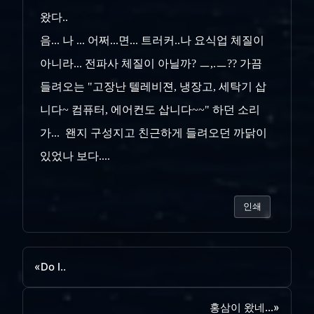
왔다..
음... 나 ... 어쩌...면... 트러커..나 요식업 체질이
아니라... 전파사 체질이 아닐까? ㅡ,.ㅡ?? 가끔
들려오는 "고장난 텔레비젼, 냉장고, 세탁기 삽
니다~ 컴퓨터, 에어컨도 삽니다~~" 하던 소리
가... 왠지 구성지고 친근하게 들려오던 까닭이
있었나 보다....
인쇄
«
Do I..
홍삼이 왔네...
»