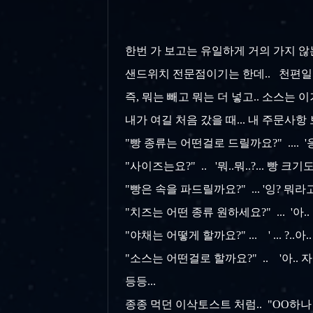
한번 가 보고는 유일하게 거의 가지 않
샌드위치 전문점이기는 한데.. 천편일
즉, 뭐는 빼고 뭐는 더 넣고.. 소스는 이
내가 여길 처음 갔을 때... 내 주문사
"빵 종류는 어떤걸로 드릴까요?" .... '응
"사이즈는요?" .. '뭐..뭐..?... 빵 크
"빵은 속을 파드릴까요?" ... '잉? 뭐라고
"치즈는 어떤 종류 원하세요?" ... '아..
"야채는 어떻게 할까요?" ... ' ... ?..아.. 그..
"소스는 어떤걸로 할까요?" .. '아.. 자꾸
등등...
종종 먹던 이삭토스트 처럼.. "OO하나