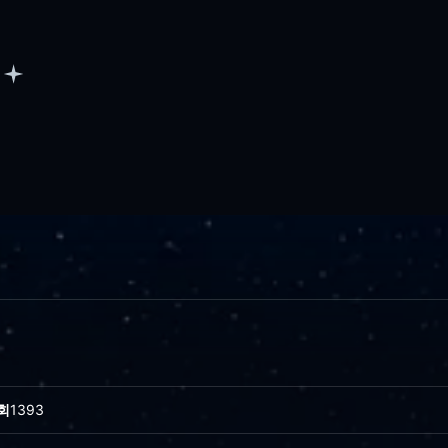
회
1393