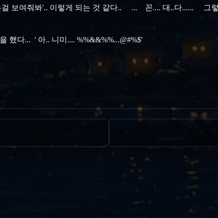
봐'.. 이렇게 되는 것 같다.. ... 꼰.... 대..다...... 그렇다
.. ' 아.. 니미.... %%&&%%...@#%$'