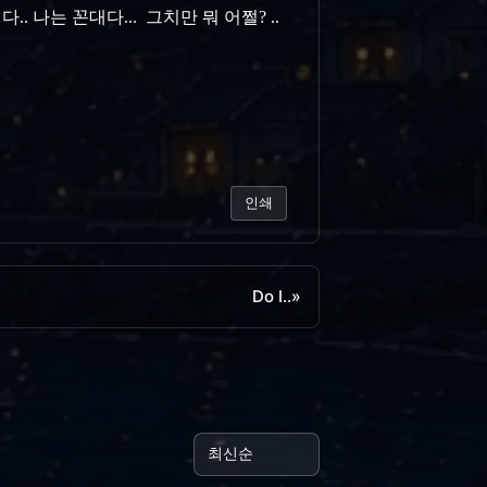
.. 나는 꼰대다... 그치만 뭐 어쩔? ..
인쇄
Do I..
»