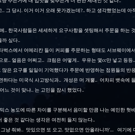
 그냥 주는거에 내 입맛을 맞추는게 더 편한 세대인 것 같다..
고.. 그 당시. 이거 이거 오래 못가겠는데?.. 하고 생각했었는데 
각에.. 한국사람들은 세세하게 요구사항을 셋팅해서 주문을 하는 
까 싶다..
스타벅스에서 어메리칸 들이 커피를 주문하는 형태도 서브웨이에서
으로.. 얼음은 어쩌고.. 크림은 어떻게.. 우유는 몇cc만 넣고 등
. 그 많은 요구를 일일이 기억했다가 주문에 반영하는 점원들의 반
연하다는 미국식 사고방식과.. 개성은 머 개뿔.. 어차피 뱃속에 
어느 것이 맞냐.. 는 고민을 잠시 했었다..
 믹스 농도에 따른 차이를 구분해서 음미할 만큼 나는 예민한 혓
더 좋은 것 같다는 생각은 여전히 들지 않는다..
. 그냥 줘봐.. 맛있으면 또 오고. 맛없으면 안올라니까'... 여기에