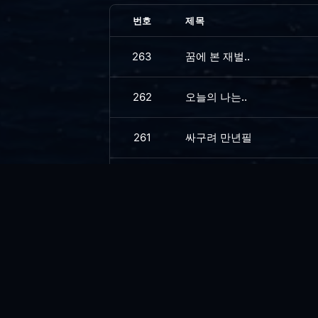
번호
제목
263
꿈에 본 재벌..
262
오늘의 나는..
261
싸구려 만년필
260
아픈와중에.. 리팩토링....
259
소금 뿌리고 싶은...
258
한우...
257
스마트 상담...