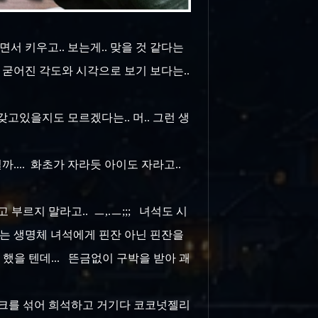
 키우고.. 보는게.. 맞을 것 같다는
로 굳어진 각도와 시각으로 보기 보다는..
고있을지도 모르겠다는.. 머.. 그런 생
.... 화초가 자라듯 아이도 자라고..
부르지 말라고.. ㅡ,.ㅡ;;; 녀석도 시
고있는 생명체 녀석에게 핀잔 아닌 핀잔을
 했을 텐데... 뜬금없이 구박을 받아 괘
 밀크를 섞어 희석하고 거기다 코코넛젤리