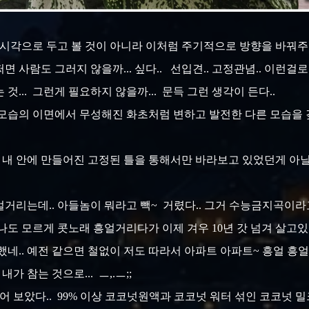
 시각으로 두고 볼 것이 아니라 이처럼 주기적으로 방향을 바꿔주면서
쩌면 사람도 그러지 않을까... 싶다.. 선입견.. 고정관념.. 이런걸
것... 그런게 필요하지 않을까... 문득 그런 생각이 든다..
모습의 이면에서 무성해진 화초처럼 변하고 발전한 다른 모습을 갖
... 내 안에 만들어진 고정된 틀을 통해서만 바라보고 있었던게 아닐까
얼거리는데.. 아들놈이 뭐라고 빽~ 거렸다.. 그거 수능금지곡이라고 
. 나도 모르게 콧노래 흥얼거리다가 이제 겨우 10년 갓 넘겨 살
변했네.. 예전 같으면 철없이 저도 따라서 아파트 아파트~ 흥얼 흥얼
내가 참는 것으로... ㅡ,.ㅡ;;
먹어 보았다.. 99% 이상 코코넛원액과 코코넛 워터 섞인 코코넛