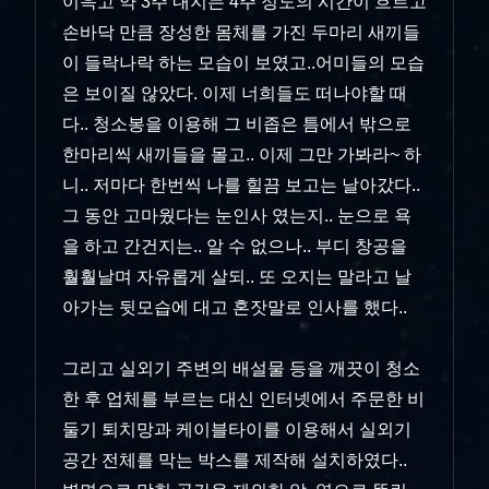
이윽고 약 3주 내지는 4주 정도의 시간이 흐르고
손바닥 만큼 장성한 몸체를 가진 두마리 새끼들
이 들락나락 하는 모습이 보였고..어미들의 모습
은 보이질 않았다. 이제 너희들도 떠나야할 때
다.. 청소봉을 이용해 그 비좁은 틈에서 밖으로
한마리씩 새끼들을 몰고.. 이제 그만 가봐라~ 하
니.. 저마다 한번씩 나를 힐끔 보고는 날아갔다..
그 동안 고마웠다는 눈인사 였는지.. 눈으로 욕
을 하고 간건지는.. 알 수 없으나.. 부디 창공을
훨훨날며 자유롭게 살되.. 또 오지는 말라고 날
아가는 뒷모습에 대고 혼잣말로 인사를 했다..
그리고 실외기 주변의 배설물 등을 깨끗이 청소
한 후 업체를 부르는 대신 인터넷에서 주문한 비
둘기 퇴치망과 케이블타이를 이용해서 실외기
공간 전체를 막는 박스를 제작해 설치하였다..