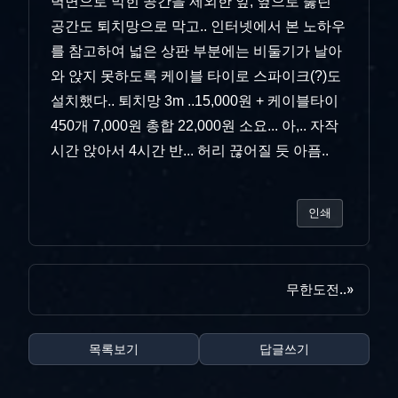
벽면으로 막힌 공간을 제외한 앞, 옆으로 뚫린
공간도 퇴치망으로 막고.. 인터넷에서 본 노하우
를 참고하여 넓은 상판 부분에는 비둘기가 날아
와 앉지 못하도록 케이블 타이로 스파이크(?)도
설치했다.. 퇴치망 3m ..15,000원 + 케이블타이
450개 7,000원 총합 22,000원 소요... 아,.. 자작
시간 앉아서 4시간 반... 허리 끊어질 듯 아픔..
인쇄
무한도전..
»
목록보기
답글쓰기