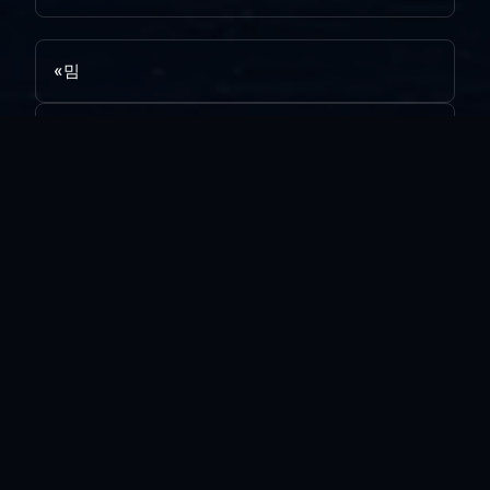
«
밈
헬조선
»
목록보기
답글쓰기
전체 180
양포...
vi*****
|
2026.08.05
|
추천 0
|
조회 1
리뉴얼 완료
vi*****
|
2026.07.31
|
추천 0
|
조회 16