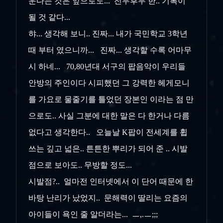
운다는 것은 앞으로도... 전무후무 한.. 기록이
될 것 같다...
햐... 생각해 보니.. 진짜... 내가 국민학교 3학년
때 부터 였으니까... 진짜... 생각할 수록 어마무
시 하네... 70,80년대 서구의 팝음악이 우리들
안방의 주인이다 시피했던 그 강력한 헤게모니
를 가요로 물줄기를 틀었던 장본인 이라는 점 만
으로도.. 사실 그분에 대한 말은 다 한거나 다름
없다고 생각한다.. 오늘날 K팝이 전세계를 휩
쓰는 깊고 넓은.. 튼튼한 뿌리가 되어 준 .. 시발
점으로 보아도.. 무방할 정도...
시발점?.. 얼마전 인터넷에서 이 단어 때문에 한
바탕 난리가 났었지.. 문해력이 딸리는 요즘의
아이들이 욕인 줄 알더라는... ㅡ,.ㅡ;;;