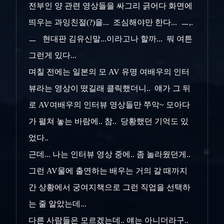
전부인 양 관련 영상들을 싸그리 긁어다 화면에
띄우는 과잉친절(?)을... 조심해야만 한다... ㅡ,.
ㅡ 현대판 김유신말...이라고나 할까... 뭐 여튼
그런게 있다...
며칠 전에는 일본의 모 AV 유명 여배우의 인터
뷰라는 영상이 떴길래 클릭했더니.. 얘가 그 뒤
로 AV여배우의 인터뷰 영상들만 쭈악~ 모아다
가 펼쳐 놓는 바람에.. 참.. 당황했던 기억도 있
었다..
근데... 나는 인터뷰 영상 중에.. 좀 놀라웠던게..
그런 AV물에 출연하는 배우는 거의 갈 때까지
간 상황에서 궁여지책으로 그런 직업을 선택하
는 줄 알았는데...
다른 사람들은 모르겠는데.. 얘는 아니더라구..