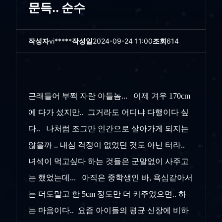
문득.. 순수
작성자
vi*****
작성일
2024-09-24 11:00
조회
614
근래들어 부쩍 자란 아들놈... 이제 겨우 170cm
에 다가 섰지만.. 그거라도 어디냐 다행이다 싶
다.. 나처럼 조그만 인간으로 살아가게 되지는
않을까 .. 내심 걱정이 없었던 것도 아닌 터라..
녀석이 먹고싶다 하는 것들은 군말없이 사주고
는 했었는데... 아직은 중학생인 바, 욕심같아서
는 더도말고 한 5cm 정도만 더 커주었으면.. 하
는 마음이다.. 요즘 아이들의 평균 신장에 비하