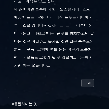
라고.. 아직은 믿고 싶다...
내 잃어버린 순수에 대한.. 노스텔지어... 스런..
애상이 드는 아침이다... 나의 순수는 어디에서
부터 길을 잃어버린 걸까... ㅡ,.ㅡ .. 어른이 되
어 때묻고.. 더럽고 병든.. 순수를 방치하고만 살
아온 것은 아닐까... 불가할 것만 같은 순수로의
회귀... 문득.. 고향에 뼈를 묻는 여우의 모습처
럼... 내 모습도 그렇게 될 수 있을까... 궁금해지
기만 하는 오늘이다...
인쇄
«
유한하다는 것...