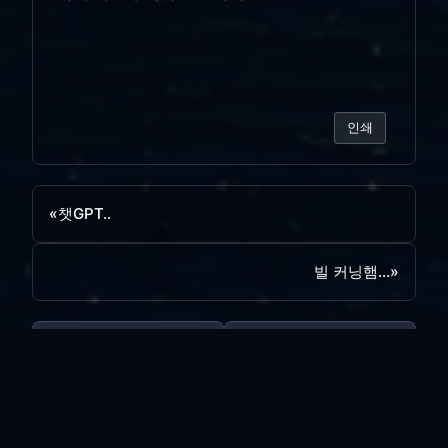
인쇄
«
챗GPT..
빌 커닝햄...
»
목록보기
답글쓰기
전체 180