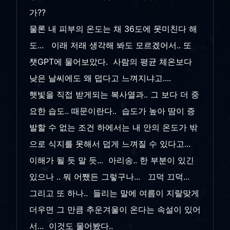
가??
물론 내 피부의 온도는 채 36도에 못미친다 해
도... 이래 저래 생각해 봐도 모르겠어서.. 또
챗GPT에 물어보았다. 사람의 평균 체온보다
낮은 날씨에도 왜 덥다고 느껴지냐고....
햇빛을 직접 받게되는 복사열과.. 그 보다 더 중
요한 습도.. 때문이란다.. 습도가 높아 땀이 증
발할 수 없는 조건 하에서는 내 안의 온도가 밖
으로 식지를 못해서 덥게 느껴질 수 있다고...
이해가 될 듯 말 듯... 아리송.. 한 부분이 있긴
있으나 .. 뭐 어쨌든 그렇구나... 끄덕 끄덕...
그리고 또 하나.. 들리는 말에 여름이 지랄맞게
더우면 그 만큼 추운겨울이 온다는 속설이 있어
서... 이것도 물어봤다..