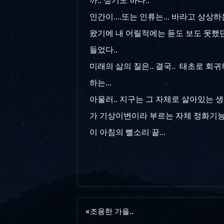
까.. 싶기도 하다..
인간이....또는 인류는... 바라고 상
왔기에 내 어릴적에는 듣도 보도 못했던
들었다..
미래의 삶의 질은.. 결국.. 태초로 회
하는...
아울러.. 지구는 그 자체로 살아있는 
가 기상이변이라 부르는 자체 정화기능을 
이 아침의 뻘소리 끝...
«
조용한 가을..