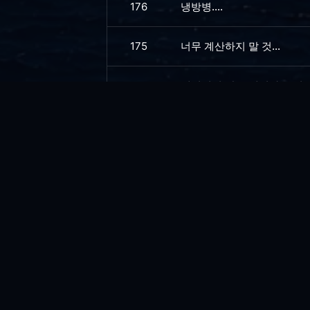
176
냉방병....
175
너무 계산하지 말 것...
174
재미있지 않은 재밌다는 이야
173
앤트로픽 미쏘스(Mythos)의
172
시스템 트레이 등록
171
로그아웃