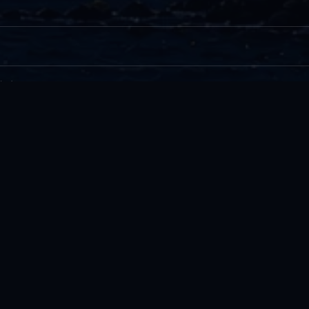
기..
 또다른 이름..
1
2
3
4
5
6
7
8
9
10
»
마지막