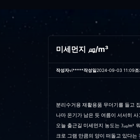
미세먼지 ㎍/m³
작성자
vi*****
작성일
2024-09-03 11:09
조
분리수거용 재활용품 무더기를 들고 집을
나마 온기가 남은 듯 여름이 서서히 사그
오늘 출근길 미세먼지 농도는
3
뭐
㎍/m³
크로 그램 만큼의 양이 떠돌고 있다는 것