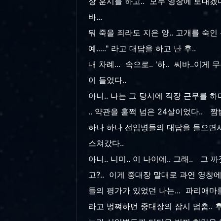
장 훈시를 하고.. 모두 영창에 보내겠다
바...
뭐 죽을 죄라도 지은 양.. 고개를 
예....." 라고 대답을 하고 난 후..
내 차례... 속으로.. '하.. 씨바..이
이 들었다..
아니.. 나는 그 당시에 직장 근무를 
.. 약관을 훌쩍 넘은 24살이었다.. 짬
하나 하나 선임병들의 대답을 들으면서
스쳐갔다..
아니.. 니미.. 이 나이에.. 그래..
고?.. 이게 중대장 말대로 과연 영창
들의 평가가 있었던 나는... 파리애마
라고 벙쪄하던 중대장의 잠시 멈춤.. 