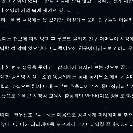
.했던 기억이 있다.. 한참 이성에 관심 많고.. 성적인 것에 
 선명히 기억 속에 새겨져 있다..
.. 비록 극장에는 못 갔지만.. 어떻게든 또래 친구들과 어울려
.
다는 첩보에 따라 방과 후 우르르 몰려가 친구 어머님이 시장에 
반납할 걸 깜빡 잊으셨다고 되돌아오신 친구어머님으로 인해.. 우
한 번도 성공을 못하고.. 감질나게 표지만 보는 것으로 끝나고 말았
대한 방위병 시절.. 소위 똥방위라는 동네 동사무소 예비군 중대
회의 소집으로 51사 대대 본부로 호출되어 가신 중대장님의 부재
한 뜻으로 예비군 시청각 교육시 활용되던 VHS비디오 장비로 야
 이때다.. 천우신조구나.. 하는 마음으로 강력하게 파리애마를 추
않다고.. 니가 파리애마를 모르셔서 그런데.. 엄청 끝내줘요~ 