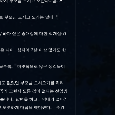
지 부모님 모시고 오란다.. 헐.. 씨
로 부모님 모시고 오라는 말에 "
도 너무하다 싶은 중대장에 대한 적개심(?)
 나이.. 심지어 3살 이상 많기도 한
;
가올수록.. 머릿속으로 많은 생각들이
시절에도 없었던 부모님 모셔오기를 하라
(?)라 그런지 도통 겁이 없다는 선임병
니다.. 답변을 하고.. 막내가 설마?
라고 또렷하게 대답을 했더랬다.. 순간