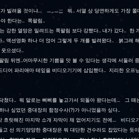
가 빌려올 것이냐... ㅡ,.ㅡ;;; 뭐.. 서열 상 당연하게도 가장 쫄
 한다는.. 쪽팔림..
는 강한 열망은 밀려드는 쪽팔림 보다 강했다.. 내가 갔다.. 
. 액션영화 하나 더 얹어 그렇게 두 개를 빌려왔다.. 붉그레 
 웃으셨다..
팔림 뒤엔..어마무시한 기쁨을 맛 볼 수 있다는 생각에 서둘러 중
 드디어 파리애마 테잎을 비디오기기에 삽입했다.. 지리한 오프닝
닥쳤다.. 뭐 말로는 삐삐를 놓고가서 되돌아 왔다는데... 그 
뭐하나 싶었던 중대장의 함정수사(?)가 아니었을까 싶다..
 막 흐릿해진 마지막 소개 자막이 채 없어지기도 전에... 비디
 들고 선 의기양양한 중대장은 뭐 대단한 건수라도 잡았다는 듯이.