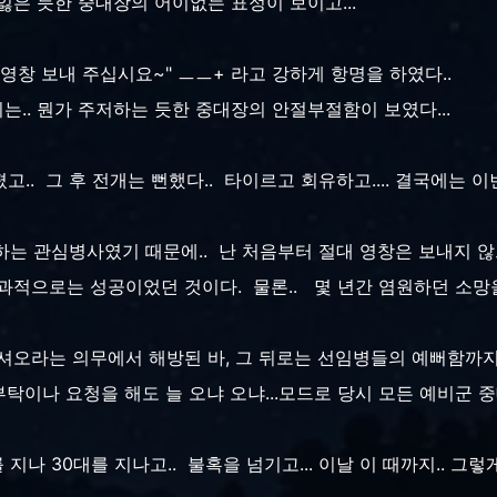
잃은 듯한 중대장의 어이없는 표정이 보이고...
 영창 보내 주십시요~" ㅡㅡ+ 라고 강하게 항명을 하였다..
는.. 뭔가 주저하는 듯한 중대장의 안절부절함이 보였다...
.. 그 후 전개는 뻔했다.. 타이르고 회유하고.... 결국에는 이
 하는 관심병사였기 때문에.. 난 처음부터 절대 영창은 보내지 
결과적으로는 성공이었던 것이다. 물론.. 몇 년간 염원하던 소망을
셔오라는 의무에서 해방된 바, 그 뒤로는 선임병들의 예뻐함까지
탁이나 요청을 해도 늘 오냐 오냐...모드로 당시 모든 예비군 
대를 지나 30대를 지나고.. 불혹을 넘기고... 이날 이 때까지..