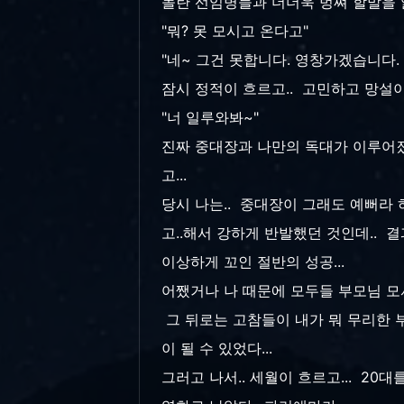
놀란 선임병들과 더더욱 벙쪄 할말을 
"뭐? 못 모시고 온다고"
"네~ 그건 못합니다. 영창가겠습니다.
잠시 정적이 흐르고.. 고민하고 망설이
"너 일루와봐~"
진짜 중대장과 나만의 독대가 이루어졌고
고...
당시 나는.. 중대장이 그래도 예뻐라
고..해서 강하게 반발했던 것인데.. 
이상하게 꼬인 절반의 성공...
어쨌거나 나 때문에 모두들 부모님 모
그 뒤로는 고참들이 내가 뭐 무리한 부
이 될 수 있었다...
그러고 나서.. 세월이 흐르고... 20