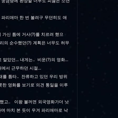
대한 궁금증에 환장할 너무도 피끓는 소년
 파리애마 한 번 볼려구 무던히도 애
가신 틈에 거사(?)를 치르려 했으
리의 순수했던(?) 계획은 너무도 허무
던... 내게는.. 비운(?)의 영화...
에서 근무하던 시절...
를 틈타.. 잔류하고 있던 우리 방위
릇한 영화를 보기로 의견 통일을 이루
천했고.. 이왕 볼꺼면 외국영화가더 낫
라며 마치 본 듯이 우겨 파리애마로 낙