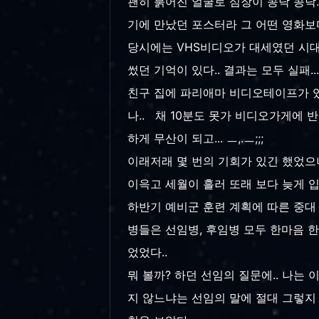
괜히 붉어진 얼굴로 심장이 콩닥 콩닥.
기에 만났던 포스터라 그 어떤 영화보다
당시에는 VHS비디오가 대세였던 시대라
썼던 기억이 있다.. 결과는 모두 실패..
친구 집에 파리애마 비디오테이프가 있
나.. 채 10분도 못가 비디오가게에 
하게 무산이 되고... ㅡ,.ㅡ;;;
이래저래 몇 번의 기회가 있긴 했었으나 
이윽고 세월이 흘러 또래 보다 늦게 입
하반기 예비군 훈련 계획에 따른 중대 
병들은 선임병, 후임병 모두 한마음 
었었다..
뭐 볼까? 하던 선임의 질문에.. 나는
지 않느냐는 선임의 말에 절대 그렇지 