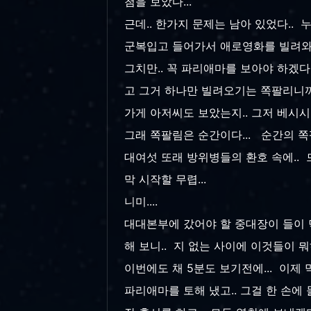
첨을 보았다...
근데.. 한가지 문제는 남아 있었다.. 누
군복입고 들어가서 애로영화를 빌려와야
그치만.. 꼭 파리애마를 보아야 하겠다
고 그거 하나만 빌려오기는 쪽팔리니까.
가게 아저씨도 보았는지.. 그저 베시시
그래 쪽팔림은 순간이다... 순간의 쪽
대여섯 또래 방위병들의 환호 속에..
막 시작할 무렵...
니미....
대대본부에 갔어야 할 중대장이 들이 
해 보니.. 지 없는 사이에 이것들이 
이번에도 채 5분도 보기전에... 이제
파리애마를 토해 냈고.. 그걸 한 손에