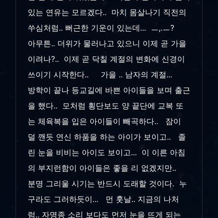
있는 연유는 모르겠다.. 마치 몸살나기 직전의
쑤심처럼.. 뻐근한 기운이 있는데... ㅡ,.ㅡ?
아무튼.. 더위가 물러나고 있으니 이제 곧 가을
이려나?.. 이제 곧 닥칠 계절의 변화에 신경이
쓰이기 시작한다.. 가을 .. 남자의 계절...
방학이 끝나 등교길에 바쁜 아이들을 보며 출근
을 했다.. 모처럼 횡단보도 양 끝단에 교복 또
는 체육복을 입은 아이들이 빼곡하다.. 잠이
덜 깬듯 연신 하품을 하는 아이가 보이고.. 졸
린 눈을 비비는 아이도 보이고... 이 이른 아침
의 부지런함이 아이들은 좋을 리 없겠지만..
분명 그리울 시기는 반드시 도래할 것이다. 누
구라도 그러하듯이... 먼 훗날.. 지금의 나처
럼.. 자명종 소리 보다도 먼저 눈을 뜨게 되는