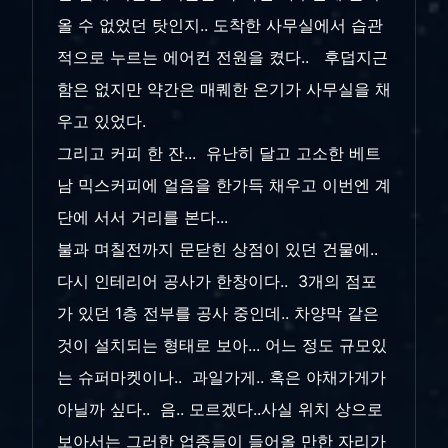
올 수 없었던 탓인지.. 도착한 사무실에서 습관
적으로 누르는 에어컨 전원을 켰다.. 후덥지근
함은 없지만 약간은 매퀘한 온기가 사무실을 채
우고 있었다.
그리고 커피 한 잔... 유난히 달고 고소한 베트
남 믹스커피에 얼음을 한가득 채우고 이번엔 계
단에 서서 거리를 본다...
불과 며칠전까지 문닫힌 상점이 있던 건물에..
다시 인테리어 공사가 한창이다.. 3개의 점포
가 있던 1층 전부를 공사 중인데.. 차양막 같은
것이 설치되는 형태로 보아... 어느 정도 규모있
는 슈퍼마켓이나.. 과일가게.. 혹은 야채가게가
아닐까 싶다.. 음.. 모르겠다..사실 위치 상으로
보아서는 그러한 업종들이 들어올 만한 자리가