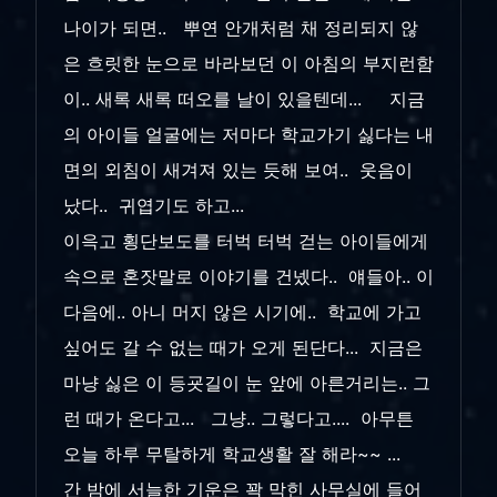
나이가 되면.. 뿌연 안개처럼 채 정리되지 않
은 흐릿한 눈으로 바라보던 이 아침의 부지런함
이.. 새록 새록 떠오를 날이 있을텐데... 지금
의 아이들 얼굴에는 저마다 학교가기 싫다는 내
면의 외침이 새겨져 있는 듯해 보여.. 웃음이
났다.. 귀엽기도 하고...
이윽고 횡단보도를 터벅 터벅 걷는 아이들에게
속으로 혼잣말로 이야기를 건넸다.. 얘들아.. 이
다음에.. 아니 머지 않은 시기에.. 학교에 가고
싶어도 갈 수 없는 때가 오게 된단다... 지금은
마냥 싫은 이 등굣길이 눈 앞에 아른거리는.. 그
런 때가 온다고... 그냥.. 그렇다고.... 아무튼
오늘 하루 무탈하게 학교생활 잘 해라~~ ...
간 밤에 서늘한 기운은 꽉 막힌 사무실에 들어