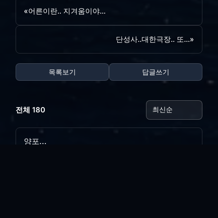
«
어른이란.. 지겨움이야...
단성사..대한극장.. 또...
»
목록보기
답글쓰기
전체 180
양포...
vi*****
|
2026.08.05
|
추천 0
|
조회 14
리뉴얼 완료
vi*****
|
2026.07.31
|
추천 0
|
조회 24