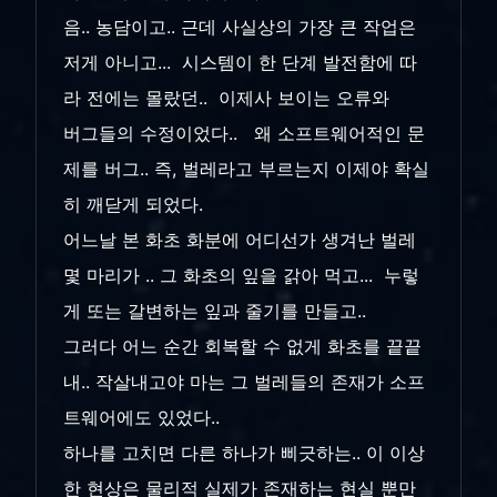
음.. 농담이고.. 근데 사실상의 가장 큰 작업은
저게 아니고... 시스템이 한 단계 발전함에 따
라 전에는 몰랐던.. 이제사 보이는 오류와
버그들의 수정이었다.. 왜 소프트웨어적인 문
제를 버그.. 즉, 벌레라고 부르는지 이제야 확실
히 깨닫게 되었다.
어느날 본 화초 화분에 어디선가 생겨난 벌레
몇 마리가 .. 그 화초의 잎을 갉아 먹고... 누렇
게 또는 갈변하는 잎과 줄기를 만들고..
그러다 어느 순간 회복할 수 없게 화초를 끝끝
내.. 작살내고야 마는 그 벌레들의 존재가 소프
트웨어에도 있었다..
하나를 고치면 다른 하나가 삐긋하는.. 이 이상
한 현상은 물리적 실제가 존재하는 현실 뿐만