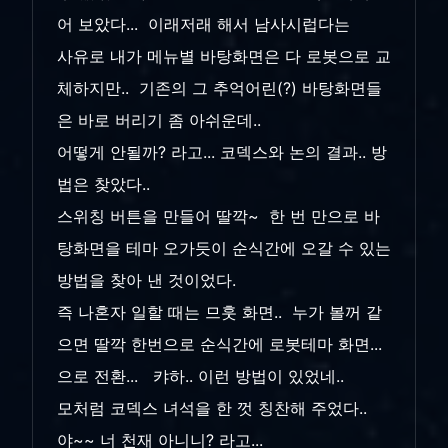
어 보았다... 이래저래 해서 남사시럽다는
사유로 내가 메뉴별 바탕화면은 다 로봇으로 교
체하지만.. 기존의 그 추억어린(?) 바탕화면들
은 바로 버리기 좀 아쉬운데..
어떻게 안될까? 라고... 코덱스와 논의 결과.. 방
법은 찾았다..
스위칭 버튼을 만들어 딸깍~ 한 번 만으로 바
탕화면을 테마 오가듯이 순식간에 오갈 수 있는
방법을 찾아 낸 것이었다.
즉 나혼자 일할 때는 므훗 화면.. 누가 볼꺼 같
으면 딸깍 한번으로 순식간에 로봇테마 화면...
으로 전환... 캬하.. 이런 방법이 있었네..
모처럼 코덱스 녀석을 한 껏 칭찬해 주었다..
야~~ 너 천재 아니니? 라고...