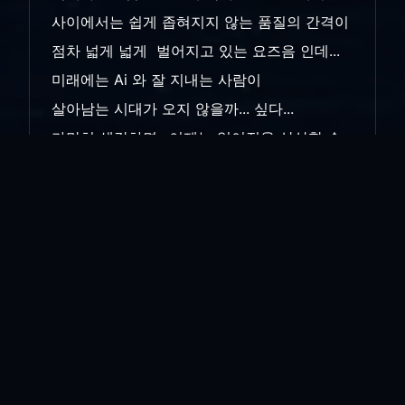
사이에서는 쉽게 좁혀지지 않는 품질의 간격이
점차 넓게 넓게 벌어지고 있는 요즈음 인데...
미래에는 Ai 와 잘 지내는 사람이
살아남는 시대가 오지 않을까... 싶다...
가만히 생각하면 ..이제는 없어짐을 상상할 수
없는 Ai 로 인해.. 지금과 같은 빈부의 격차가
생기고 ..그 격차가 벌어지는.. 그런 세상이
멀지 않았구나 ... 생각이 든다... 그것도 흔히 말
하는 '초격차'로...Ai... 삼키자니 너무 달고.. 뱉
자니 너무 아쉽고..참 어려운 문제인 것.. 같다...
어려운 문제는 챗gtp 한테 물어보는게 낫지...
이제 꿈속에서 물어 봐야 겠다.. 졸...리..ㅂ....
ㄷ......