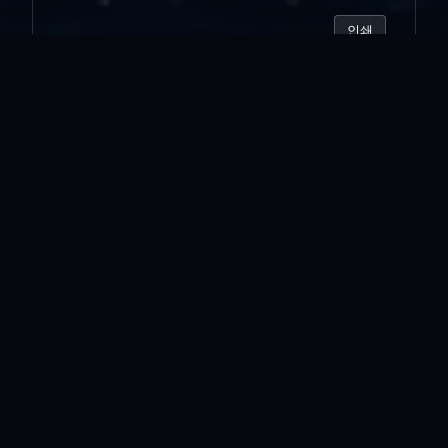
인쇄
«
Ai 춘추전국시절...
조연에 불과할 때가...
»
목록보기
답글쓰기
전체 180
양포...
vi*****
|
2026.08.05
|
추천 0
|
조회 6