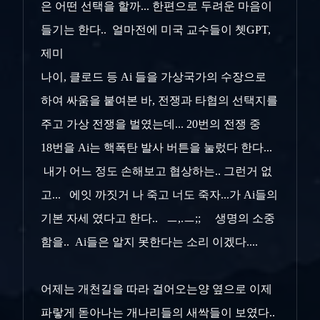
은 어떤 선택을 할까... 한편으로 두려운 마음이
들기는 한다.. 얼마전에 미국 교수들이 쳇GPT,
제미
나이, 클로드 등 Ai 들을 가상국가의 수장으로
하여 싸움을 붙여본 바, 전쟁과 타협의 선택지를
주고 가상 전쟁을 벌였는데... 20번의 전쟁 중
18번을 Ai는 핵폭탄 발사 버튼을 눌렀다 한다...
내가 어느 정도 손해보고 협상하는.. 그런거 없
고... 에잇 까짓거 나 죽고 너도 죽자...가 Ai들의
기본 자세 였다고 한다.. ㅡ,.ㅡ;; 생명의 소중
함을.. Ai들은 알지 못한다는 소리 이겠다....
어제는 개천길을 따라 걸어오는양 옆으로 이제
파랗게 돋아나는 개나리들의 새싹들이 보였다..