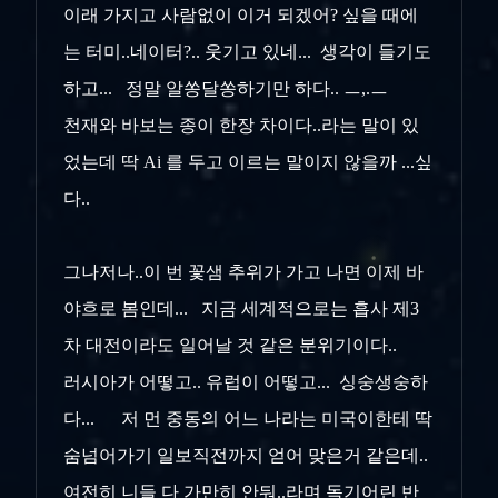
이래 가지고 사람없이 이거 되겠어? 싶을 때에
는 터미..네이터?.. 웃기고 있네... 생각이 들기도
하고... 정말 알쏭달쏭하기만 하다.. ㅡ,.ㅡ
천재와 바보는 종이 한장 차이다..라는 말이 있
었는데 딱 Ai 를 두고 이르는 말이지 않을까 ...싶
다..
그나저나..이 번 꽃샘 추위가 가고 나면 이제 바
야흐로 봄인데... 지금 세계적으로는 흡사 제3
차 대전이라도 일어날 것 같은 분위기이다..
러시아가 어떻고.. 유럽이 어떻고... 싱숭생숭하
다... 저 먼 중동의 어느 나라는 미국이한테 딱
숨넘어가기 일보직전까지 얻어 맞은거 같은데..
여전히 니들 다 가만히 안둬..라며 독기어린 반