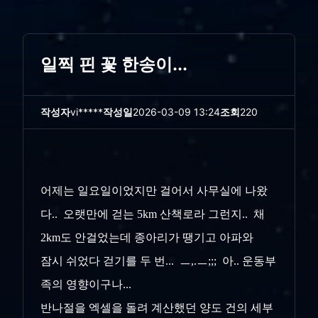
일찍 핀 꽃 한송이...
작성자
vi*****
작성일
2026-03-09 13:24
조회
220
어제는 일요일이었지만 걸어서 사무실에 나왔
다.. 오랫만에 걷는 5km 산책로라 그런지.. 채
2km도 안걸었는데 종아리가 땡기고 아파와
잠시 쉬었다 걷기를 두 번... ㅡ,.ㅡ;;; 아.. 운동부
족의 영향이구나...
반나절을 엑셀을 돌려 계산했던 양도 건의 세부