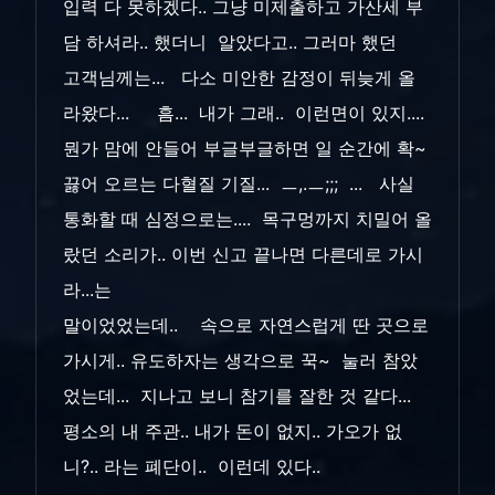
입력 다 못하겠다.. 그냥 미제출하고 가산세 부
담 하셔라.. 했더니 알았다고.. 그러마 했던
고객님께는... 다소 미안한 감정이 뒤늦게 올
라왔다... 흠... 내가 그래.. 이런면이 있지....
뭔가 맘에 안들어 부글부글하면 일 순간에 확~
끓어 오르는 다혈질 기질... ㅡ,.ㅡ;;; ... 사실
통화할 때 심정으로는.... 목구멍까지 치밀어 올
랐던 소리가.. 이번 신고 끝나면 다른데로 가시
라...는
말이었었는데.. 속으로 자연스럽게 딴 곳으로
가시게.. 유도하자는 생각으로 꾹~ 눌러 참았
었는데... 지나고 보니 참기를 잘한 것 같다...
평소의 내 주관.. 내가 돈이 없지.. 가오가 없
니?.. 라는 폐단이.. 이런데 있다..