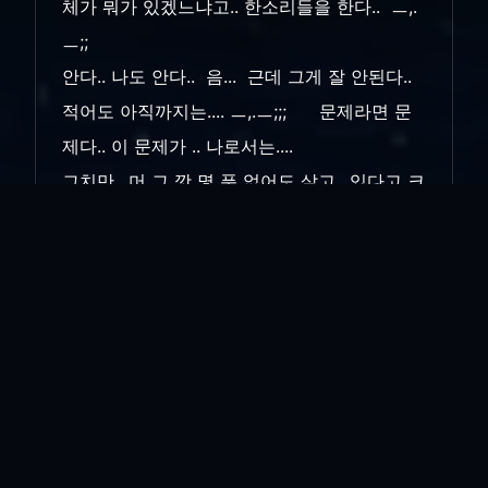
체가 뭐가 있겠느냐고.. 한소리들을 한다.. ㅡ,.
ㅡ;;
안다.. 나도 안다.. 음... 근데 그게 잘 안된다..
적어도 아직까지는.... ㅡ,.ㅡ;;; 문제라면 문
제다.. 이 문제가 .. 나로서는....
그치만.. 머 그 깟 몇 푼 없어도 살고.. 있다고 크
게 윤택해지는 것도 아니고... 내가 언제 풍족
해봤냐.. 하는 마인드가 내심 깊게 자리하고 있
어서
남한테 고개 숙이고. .. 남한테 굽신 거리고..
잘 안된다.....
아직도 그저.. 부글부글 끓으면.. " 야,... 가
~~" 이런 소리가 먼저 나오는 판이니... 하아..
나는... 참.... 갈 길이 멀다...