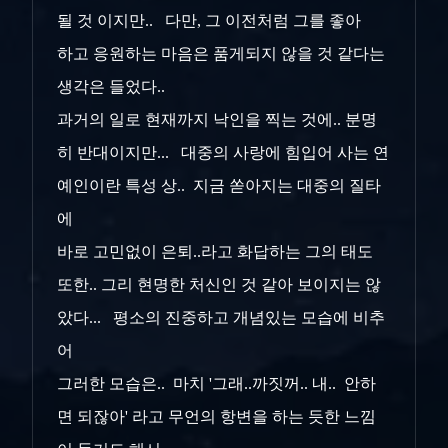
될 것 이지만.. 다만, 그 이전처럼 그를 좋아
하고 응원하는 마음은 품게되지 않을 것 같다는
생각은 들었다..
과거의 일로 현재까지 낙인을 찍는 것에.. 분명
히 반대이지만... 대중의 사랑에 힘입어 사는 연
예인이란 특성 상.. 지금 쏟아지는 대중의 질타
에
바로 고민없이 은퇴..라고 화답하는 그의 태도
또한.. 그리 현명한 처신인 것 같아 보이지는 않
았다... 평소의 진중하고 개념있는 모습에 비추
어
그러한 모습은.. 마치 '그래..까짓꺼.. 내.. 안하
면 되잖아' 라고 무언의 항변을 하는 듯한 느낌