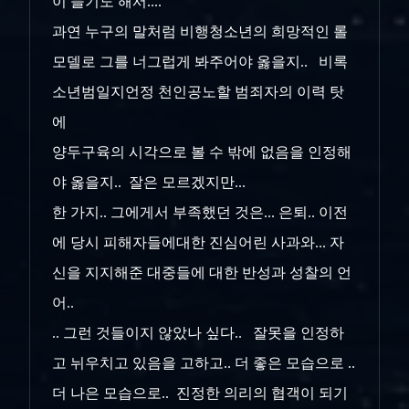
이 들기도 해서....
과연 누구의 말처럼 비행청소년의 희망적인 롤
모델로 그를 너그럽게 봐주어야 옳을지.. 비록
소년범일지언정 천인공노할 범죄자의 이력 탓
에
양두구육의 시각으로 볼 수 밖에 없음을 인정해
야 옳을지.. 잘은 모르겠지만...
한 가지.. 그에게서 부족했던 것은... 은퇴.. 이전
에 당시 피해자들에대한 진심어린 사과와... 자
신을 지지해준 대중들에 대한 반성과 성찰의 언
어..
.. 그런 것들이지 않았나 싶다.. 잘못을 인정하
고 뉘우치고 있음을 고하고.. 더 좋은 모습으로 ..
더 나은 모습으로.. 진정한 의리의 협객이 되기