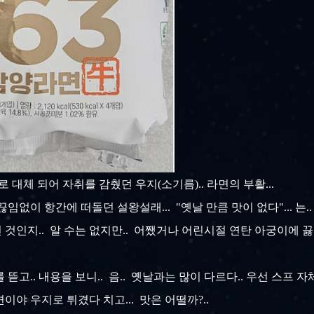
유로 대체 되어 자취를 감췄던 우지(소기름).. 라면의 부활...
없이 항간에 떠돌던 설왕설래... "옛날 만큼 맛이 없다"... 는.
것인지.. 알 수는 없지만.. 어쨌거나 어린시절 연탄 아궁이에 끓
뜯고.. 내용을 보니.. 음.. 옛날과는 많이 다르다.. 우선 스프 
야 우지로 튀겼다 치고... 맛은 어떨까?..