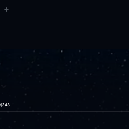
회
343