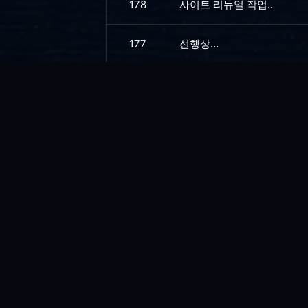
178
사이트 리뉴얼 작업..
177
선행상...
176
냉방병....
175
너무 계산하지 말 것...
174
재미있지 않은 재밌다는 이야
173
앤트로픽 미쏘스(Mythos)의
172
시스템 트레이 등록
171
로그아웃