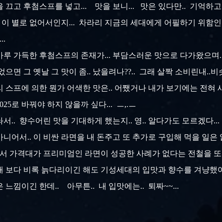
 끄고 후첨스프를 넣고... 맛을 보니... 맛은 있다만.. 기억하고
는 이 별로 없어서인지... 차라리 지금의 세대에게 어필하기 위함
..
루 가득한 후첨스프의 존재가... 부담스러운 맛으로 다가왔으며..
으면 그 옛날 그 맛이 좀.. 났을려나??.. 그래 살짝 소비린내..비
리 스프에 의한 뭔가 어색한 맛은..
어쨌거나 내가 보기에는 전혀 
25로 바꿔야 하지 않을까 싶다... ㅡ,.ㅡ
서.. 향수어린 맛을 기대하게 했는지.. 영.. 알다가도 모르겠다..
아니어서.. 이 비싼 라면을 내 돈주고 또 추가로 구입해 먹을 일은 없
서 가격대가 프리미엄인 라면이 성공한 사례가 없다는 전철을 또 따라
의 세대 보다 비록 늙다리이긴 해도 기성세대의 입맛과 향수를 겨냥했
 느낌이긴 한데.. 아무튼.. 내 입맛에는.. 퇴짜~~...