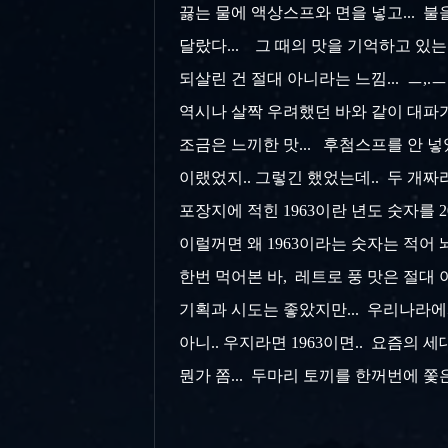
끓는 물에 액상스프와 면을 넣고... 불을
달랐다... 그 때의 맛을 기억하고 있
되살린 건 절대 아니라는 느낌... ㅡ,.ㅡ.
역시나 살짝 우려했던 바와 같이 대파가
조금은 느끼한 맛... 후첨스프를 안 넣었
이랬었지.. 그렇긴 했었는데.. 두 개짜
포장지에 적힌 1963이란 년도 숫자를 20
이럴꺼면 왜 1963이라는 숫자는 적어 놔
한번 먹어본 바, 레트로 풍 맛은 절대 
기획과 시도는 좋았지만... 우리나라에
아니.. 우지라면 1963이면.. 요즘
뭔가 쫌... 두마리 토끼를 한꺼번에 쫓은