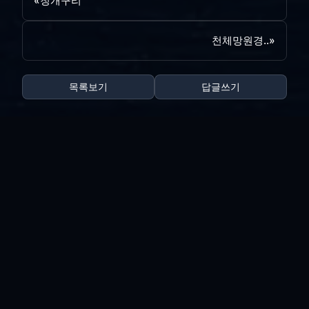
«
청개구리
천체망원경..
»
목록보기
답글쓰기
전체 180
양포...
vi*****
|
2026.08.05
|
추천 0
|
조회 13
리뉴얼 완료
vi*****
|
2026.07.31
|
추천 0
|
조회 24
사이트 리뉴얼 작업..