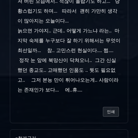
져 버린 모습에서.. 적잖이 놀랍기도 하고... 당
황스럽기도 하며... 따라서 괜히 가만히 생각
이 많아지는 오늘이다...
늙으면 가야지.. 근데.. 어떻게 가느냐 라는.. 마
지막 숙제를 누구보다 잘 하기 위해서는 무엇이
최선일까... 참.. 고민스런 현실이다.... 쩝....
정작 눈 앞에 북망산이 닥쳐오니.. 그간 신실
했던 종교도.. 고매했던 인품도 .. 뭣도 필요없
고.. 그저 본능 만이 튀어나오는게.. 사람이라
는 존재인가 보다... 에..휴....
인쇄