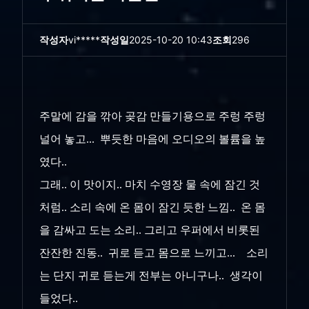
작성자
vi*****
작성일
2025-10-20 10:43
조회
296
주말에 감을 깎아 곶감 만들기용으로 주렁 주렁
널어 놓고... 뿌듯한 마음에 오디오의 볼륨을 높
였다..
그래.. 이 맛이지.. 마치 수영장 물 속에 잠긴 것
처럼.. 소리 속에 온 몸이 잠긴 듯한 느낌.. 온 몸
을 감싸고 도는 소리.. 그리고 우퍼에서 비롯된
잔잔한 진동.. 귀로 듣고 몸으로 느끼고... 소리
는 단지 귀로 듣는게 전부는 아니구나.. 생각이
들었다..