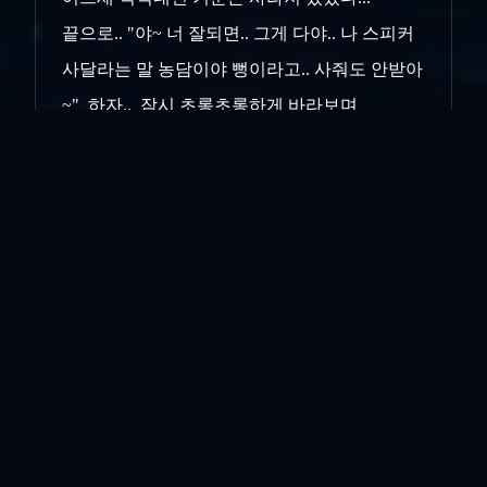
끝으로.. "야~ 너 잘되면.. 그게 다야.. 나 스피커
사달라는 말 농담이야 뻥이라고.. 사줘도 안받아
~" 하자.. 잠시 초롱초롱하게 바라보며
뭔 말인가 할 듯 하다가.. 그냥 녀석은 피식~ 웃
었다.. (고액의 채무 부담을 탕감해준 것에 대한
안도의 웃음이 아니었을런지... ㅡ,.ㅡ;;)
인쇄
«
싸이코패쓰...
보오넨까이
»