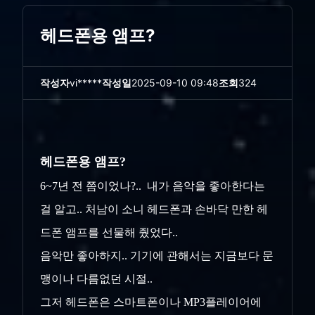
헤드폰용 앰프?
작성자
vi*****
작성일
2025-09-10 09:48
조회
324
헤드폰용 앰프?
6~7년 전 쯤이었나?.. 내가 음악을 좋아한다는
걸 알고.. 처남이 소니 헤드폰과 손바닥 만한 헤
드폰 앰프를 선물해 줬었다..
음악만 좋아하지.. 기기에 관해서는 지금보다 문
맹이나 다름없던 시절..
그저 헤드폰은 스마트폰이나 MP3플레이어에