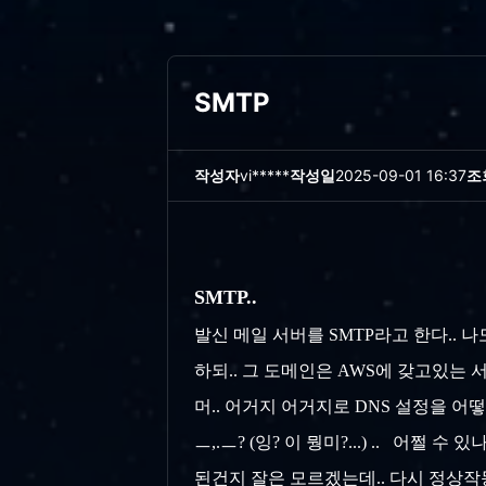
SMTP
작성자
vi*****
작성일
2025-09-01 16:37
조
SMTP..
발신 메일 서버를 SMTP라고 한다.. 
하되.. 그 도메인은 AWS에 갖고있는 
머.. 어거지 어거지로 DNS 설정을 어
ㅡ,.ㅡ? (잉? 이 뭥미?...) .. 어
된건지 잘은 모르겠는데.. 다시 정상작