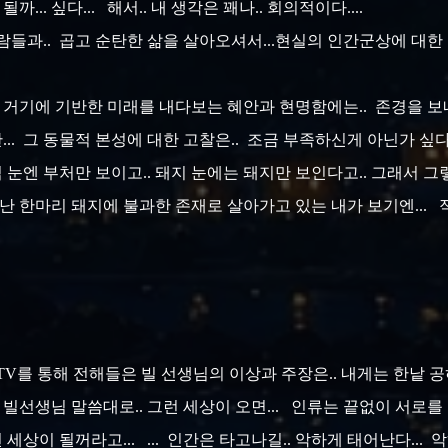
될까... 싶다... 해서.. 내 생각은 꽤나.. 회의적이다....
 사람들과.. 곱고 순탄한 삶을 살아오셔서...현실의 인간군상에 대
... 거기에 기반한 미래를 내다보는 혜안과 현명함에는.. 존경을 
.. 그 동물적 본성에 대한 고찰은.. 조금 부족하신게 아닌가 싶다
님 눈엔 부처만 보이고.. 돼지 눈에는 돼지만 보인다고.. 그래서 그
태어난 한마리 돼지에 불과한 존재로 살아가고 있는 내가 보기엔...
 TV를 통해 전해들은 빌 선생님의 이상과 주장은.. 내게는 한낱 공
 빌선생님 말씀대로.. 그런 세상이 오면... 인류는 끝없이 서로를
세상이 될꺼라고... ... 인간은 타고나길.. 악하게 태어난다...